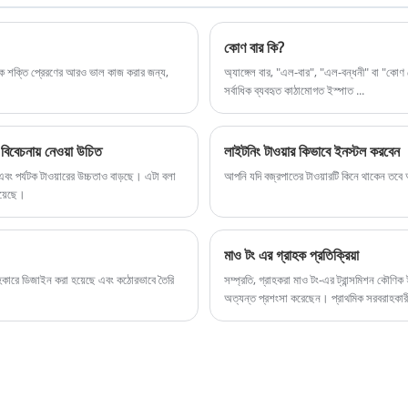
লাইটনিং, লাইটনিং টু প্রসেসিং, লাইটনিং থেকে লাইটনিং টাওয়ার।
টিউব টাওয়ার, বায়োনিক ট্রি, ইন্টিগ্রেটেড বেস স্টেশন,
কোণ বার কি?
কমিউনিকেশন টাওয়ার, মনিটরিং টাওয়ার, পাওয়ার টাওয়ার, টিভি
নেটিক শক্তি প্রেরণের আরও ভাল কাজ করার জন্য,
অ্যাঙ্গেল বার, "এল-বার", "এল-বন্ধনী" বা "কো
টাওয়ার ইত্যাদি।
সর্বাধিক ব্যবহৃত কাঠামোগত ইস্পাত ...
 বিবেচনায় নেওয়া উচিত
লাইটনিং টাওয়ার কিভাবে ইনস্টল করবেন
, এবং পর্যটক টাওয়ারের উচ্চতাও বাড়ছে। এটা বলা
আপনি যদি বজ্রপাতের টাওয়ারটি কিনে থাকেন তবে 
হয়েছে।
মাও টং এর গ্রাহক প্রতিক্রিয়া
ন সহকারে ডিজাইন করা হয়েছে এবং কঠোরভাবে তৈরি
সম্প্রতি, গ্রাহকরা মাও টং-এর ট্রান্সমিশন কৌণি
অত্যন্ত প্রশংসা করেছেন। প্রাথমিক সরবরাহকারী 