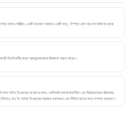
ণ লোহা নামেও পরিচিত, একটি সমকোণ আকারে একটি ধাতু। ইস্পাত কোণ বার হল নির্মাণের দ্বারা
আপনি নির্দেশাবলীর জন্য প্রস্তুতকারককে জিজ্ঞাসা করতে পারেন।
ক ইস্পাত লাইন টাওয়ারের পণ্যের গুণমান, ডেলিভারি সময়োপযোগীতা এবং বিক্রয়োত্তর পরিষেবার
হিসাবে, মাও টং সমস্ত টাওয়ারের সরবরাহ যথাসময়ে এবং নিশ্চিত মানের সাথে সম্পন্ন করেছেন।