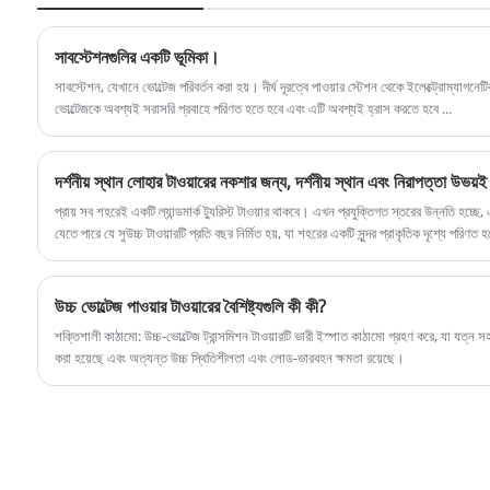
1. একক টিউব টাওয়ার একক টিউব এবং আনুষঙ্গিক সমন্বয়ে
গঠিত, এবং প্রধান উপকরণ সাধারণত ইস্পাত প্লেট নমন দ্বারা
সাবস্টেশনগুলির একটি ভূমিকা।
তৈরি করা হয়।
সাবস্টেশন, যেখানে ভোল্টেজ পরিবর্তন করা হয়। দীর্ঘ দূরত্বে পাওয়ার স্টেশন থেকে ইলেক্ট্রোম্যাগ
2. টাওয়ারের অংশটি বৃত্ত বা বহুভুজ, ভিতরের ফ্ল্যাঞ্জ, বাইরের
ভোল্টেজকে অবশ্যই সরাসরি প্রবাহে পরিণত হতে হবে এবং এটি অবশ্যই হ্রাস করতে হবে ...
ফ্ল্যাঞ্জ বা প্লাগ-ইন দ্বারা সংযুক্ত।
3. মই এবং বিশ্রাম প্ল্যাটফর্ম টাওয়ারের ভিতরে সেট করা যেতে
দর্শনীয় স্থান লোহার টাওয়ারের নকশার জন্য, দর্শনীয় স্থান এবং নিরাপত্তা উভয়ই
পারে, এবং যোগাযোগের সরঞ্জামগুলিও সেখানে উচ্চ নিরাপত্তার
প্রায় সব শহরেই একটি ল্যান্ডমার্ক ট্যুরিস্ট টাওয়ার থাকবে। এখন প্রযুক্তিগত স্তরের উন্নতি হচ্ছে
সাথে সেট করা যেতে পারে।
যেতে পারে যে সুউচ্চ টাওয়ারটি প্রতি বছর নির্মিত হয়, যা শহরের একটি সুন্দর প্রাকৃতিক দৃশ্যে পরিণত 
4. গ্রাহকদের পছন্দ অনুযায়ী, মই ভিতরে বা বাইরে স্থাপন করা
যেতে পারে।
5. উন্নত আন্তর্জাতিক নকশা ধারণা এবং গণনা পদ্ধতির সাথে,
উচ্চ ভোল্টেজ পাওয়ার টাওয়ারের বৈশিষ্ট্যগুলি কী কী?
টাওয়ার ঢাল ভূতত্ত্ব এবং জলবায়ু অনুযায়ী সামঞ্জস্য করা যেতে
শক্তিশালী কাঠামো: উচ্চ-ভোল্টেজ ট্রান্সমিশন টাওয়ারটি ভারী ইস্পাত কাঠামো গ্রহণ করে, যা যত্
পারে।
করা হয়েছে এবং অত্যন্ত উচ্চ স্থিতিশীলতা এবং লোড-ভারবহন ক্ষমতা রয়েছে।
6. সুবিধাজনক এবং ইনস্টল করা নিরাপদ, ছোট এলাকা আচ্ছাদন,
এবং সাইট নির্বাচন করা সহজ।