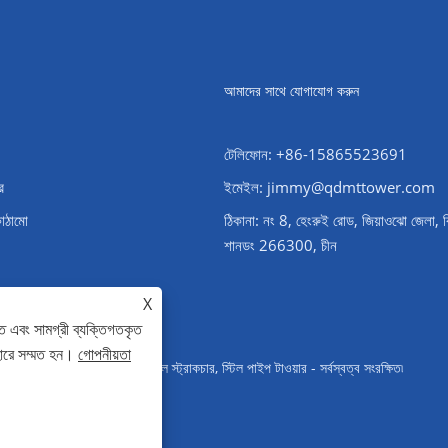
আমাদের সাথে যোগাযোগ করুন
টেলিফোন: +86-15865523691
র
ইমেইল: jimmy@qdmttower.com
কাঠামো
ঠিকানা: নং 8, হেংরুই রোড, জিয়াওঝো জেলা, 
শানডং 266300, চীন
X
ে এবং সামগ্রী ব্যক্তিগতকৃত
হারে সম্মত হন।
গোপনীয়তা
ওয়ার, সাবস্টেশন স্টিল স্ট্রাকচার, স্টিল পাইপ টাওয়ার - সর্বস্বত্ব সংরক্ষিত৷