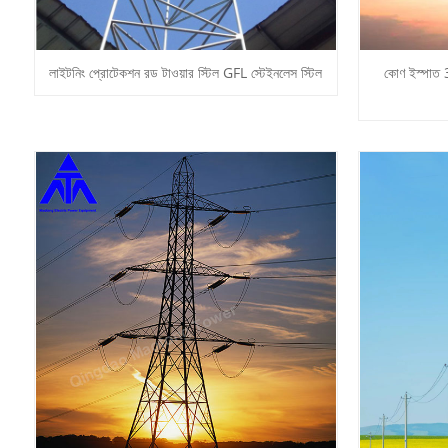
লাইটনিং প্রোটেকশন রড টাওয়ার স্টিল GFL স্টেইনলেস স্টিল
কোণ ইস্পাত 3