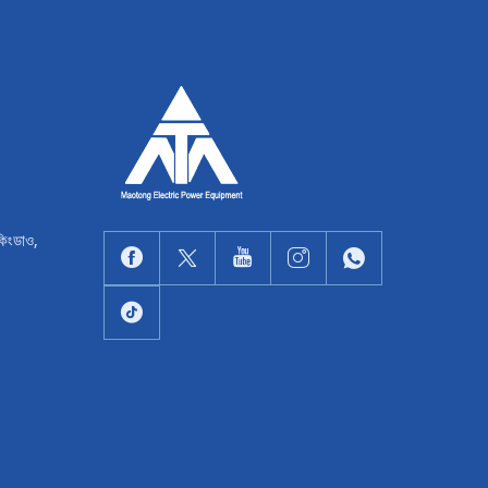
কিংডাও,