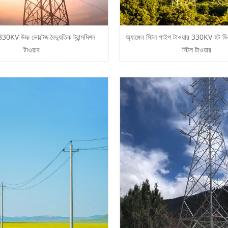
30KV উচ্চ ভোল্টেজ বৈদ্যুতিক ট্রান্সমিশন
অ্যাঙ্গেল স্টিল পাইপ টাওয়ার 330KV হট ড
টাওয়ার
স্টিল টাওয়ার