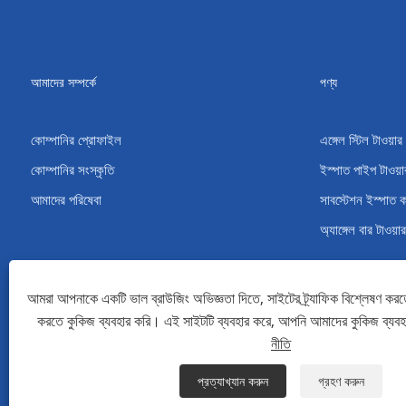
আমাদের সম্পর্কে
পণ্য
কোম্পানির প্রোফাইল
এঙ্গেল স্টিল টাওয়ার
কোম্পানির সংস্কৃতি
ইস্পাত পাইপ টাওয়া
আমাদের পরিষেবা
সাবস্টেশন ইস্পাত 
অ্যাঙ্গেল বার টাওয়ার
আমরা আপনাকে একটি ভাল ব্রাউজিং অভিজ্ঞতা দিতে, সাইটের ট্র্যাফিক বিশ্লেষণ করত
করতে কুকিজ ব্যবহার করি। এই সাইটটি ব্যবহার করে, আপনি আমাদের কুকিজ ব্যব
কপিরাইট © 2022 Qingdao Maotong Power Equipment Co., Ltd. - অ্যাঙ্গেল স্টিল টা
নীতি
Links
Sitemap
RSS
XML
গোপনীয়তা নীতি
প্রত্যাখ্যান করুন
গ্রহণ করুন