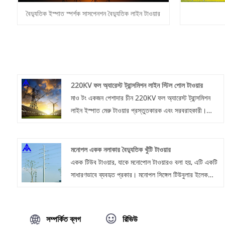
বৈদ্যুতিক ইস্পাত স্পর্শক সাসপেনশন বৈদ্যুতিক লাইন টাওয়ার
220KV ফল অ্যারেস্ট ট্রান্সমিশন লাইন স্টিল পোল টাওয়ার
মাও টং একজন পেশাদার চীন 220KV ফল অ্যারেস্ট ট্রান্সমিশন
লাইন ইস্পাত মেরু টাওয়ার প্রস্তুতকারক এবং সরবরাহকারী।
ইস্পাত টিউবুলার টাওয়ার কাঠামোর আপেক্ষিক প্রযুক্তিগত এবং
অর্থনৈতিক সুবিধা রয়েছে এবং এটি বড় লোড বহনকারী ট্রান্সমিশন
টাওয়ারের জন্য উপযুক্ত।
মনোপল একক নলাকার বৈদ্যুতিক খুঁটি টাওয়ার
একক টিউব টাওয়ার, যাকে মনোপোল টাওয়ারও বলা হয়, এটি একটি
সাধারণভাবে ব্যবহৃত প্রকার। মনোপল সিঙ্গেল টিউবুলার ইলেকট্রিক
পোল টাওয়ার টাওয়ারের বডি এবং টাওয়ারের উপরে ওয়ার্কিং
প্ল্যাটফর্ম সহ পাইপ টাওয়ার প্রযুক্তির ক্ষেত্রের অন্তর্গত।
টাওয়ারের নীচে এবং কাজের প্ল্যাটফর্মে, যথাক্রমে একটি দরজা খোলা
সম্পর্কিত ব্লগ
রিভিউ
রয়েছে, প্ল্যাটফর্মের বেড়াতে অ্যান্টেনা সমর্থন স্থির করা হয়েছে।