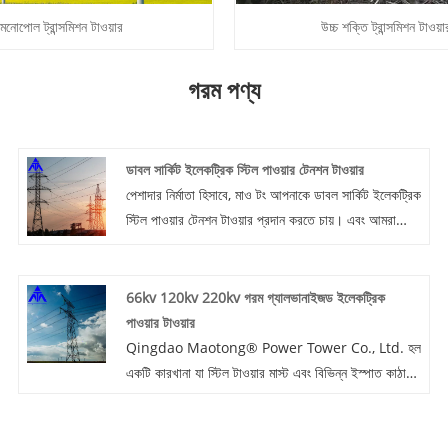
মনোপোল ট্রান্সমিশন টাওয়ার
উচ্চ শক্তি ট্রান্সমিশন টাওয়া
গরম পণ্য
ডাবল সার্কিট ইলেকট্রিক স্টিল পাওয়ার টেনশন টাওয়ার
পেশাদার নির্মাতা হিসাবে, মাও টং আপনাকে ডাবল সার্কিট ইলেকট্রিক
স্টিল পাওয়ার টেনশন টাওয়ার প্রদান করতে চায়। এবং আমরা
আপনাকে সেরা বিক্রয়োত্তর পরিষেবা এবং সময়মত ডেলিভারি
অফার করব।
66kv 120kv 220kv গরম গ্যালভানাইজড ইলেকট্রিক
পাওয়ার টাওয়ার
Qingdao Maotong® Power Tower Co., Ltd. হল
একটি কারখানা যা স্টিল টাওয়ার মাস্ট এবং বিভিন্ন ইস্পাত কাঠামো
যেমন 66kv 120kv 220kv হট গ্যালভানাইজড ইলেকট্রিক
পাওয়ার টাওয়ার, ইলেকট্রিকাল স্টিল ট্যানজেন্ট সাসপেনশন
ইলেকট্রিক লাইন টাওয়ার, চিমনি টাওয়ার, সিঙ্গেল টু প্রসেসিং টু