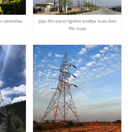
িপ গ্যালভানাইজড
20m স্টিল মনোপোল ট্রান্সমিশন ইলেকট্রিক পাওয়ার সিঙ্গেল
টিউব টাওয়ার