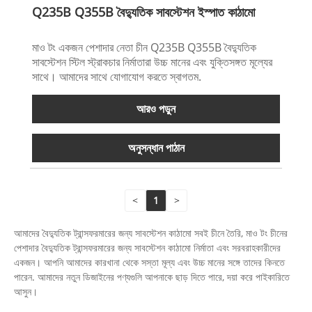
Q235B Q355B বৈদ্যুতিক সাবস্টেশন ইস্পাত কাঠামো
মাও টং একজন পেশাদার নেতা চীন Q235B Q355B বৈদ্যুতিক
সাবস্টেশন স্টিল স্ট্রাকচার নির্মাতারা উচ্চ মানের এবং যুক্তিসঙ্গত মূল্যের
সাথে। আমাদের সাথে যোগাযোগ করতে স্বাগতম.
আরও পড়ুন
অনুসন্ধান পাঠান
<
1
>
আমাদের বৈদ্যুতিক ট্রান্সফরমারের জন্য সাবস্টেশন কাঠামো সবই চীনে তৈরি, মাও টং চীনের
পেশাদার বৈদ্যুতিক ট্রান্সফরমারের জন্য সাবস্টেশন কাঠামো নির্মাতা এবং সরবরাহকারীদের
একজন। আপনি আমাদের কারখানা থেকে সস্তা মূল্য এবং উচ্চ মানের সঙ্গে তাদের কিনতে
পারেন. আমাদের নতুন ডিজাইনের পণ্যগুলি আপনাকে ছাড় দিতে পারে, দয়া করে পাইকারিতে
আসুন।