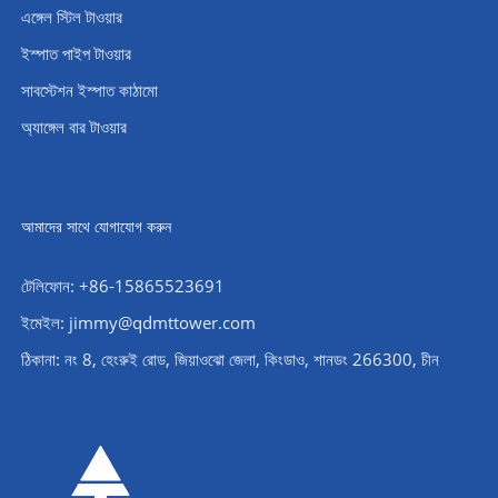
এঙ্গেল স্টিল টাওয়ার
ইস্পাত পাইপ টাওয়ার
সাবস্টেশন ইস্পাত কাঠামো
অ্যাঙ্গেল বার টাওয়ার
আমাদের সাথে যোগাযোগ করুন
টেলিফোন: +86-15865523691
ইমেইল: jimmy@qdmttower.com
ঠিকানা: নং 8, হেংরুই রোড, জিয়াওঝো জেলা, কিংডাও, শানডং 266300, চীন