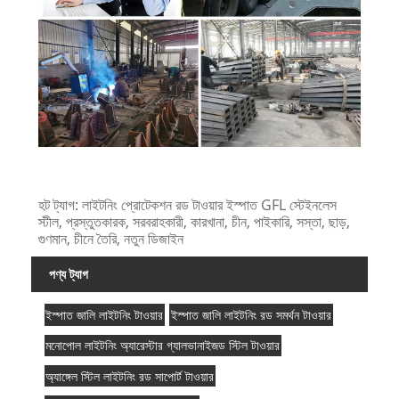
হট ট্যাগ: লাইটনিং প্রোটেকশন রড টাওয়ার ইস্পাত GFL স্টেইনলেস
স্টীল, প্রস্তুতকারক, সরবরাহকারী, কারখানা, চীন, পাইকারি, সস্তা, ছাড়,
গুণমান, চীনে তৈরি, নতুন ডিজাইন
পণ্য ট্যাগ
ইস্পাত জালি লাইটনিং টাওয়ার
ইস্পাত জালি লাইটনিং রড সমর্থন টাওয়ার
মনোপোল লাইটনিং অ্যারেস্টার গ্যালভানাইজড স্টিল টাওয়ার
অ্যাঙ্গেল স্টিল লাইটনিং রড সাপোর্ট টাওয়ার