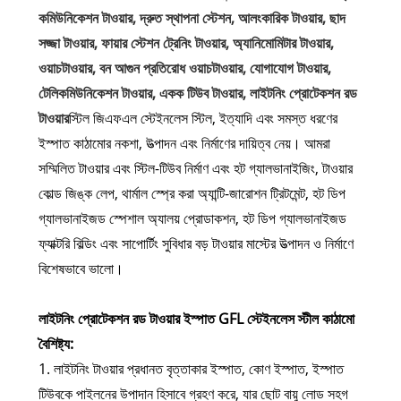
কমিউনিকেশন টাওয়ার, দ্রুত স্থাপনা স্টেশন, আলংকারিক টাওয়ার, ছাদ
সজ্জা টাওয়ার, ফায়ার স্টেশন ট্রেনিং টাওয়ার, অ্যানিমোমিটার টাওয়ার,
ওয়াচটাওয়ার, বন আগুন প্রতিরোধ ওয়াচটাওয়ার, যোগাযোগ টাওয়ার,
টেলিকমিউনিকেশন টাওয়ার, একক টিউব টাওয়ার, লাইটনিং প্রোটেকশন রড
টাওয়ার
স্টিল জিএফএল স্টেইনলেস স্টিল, ইত্যাদি এবং সমস্ত ধরণের
ইস্পাত কাঠামোর নকশা, উত্পাদন এবং নির্মাণের দায়িত্ব নেয়। আমরা
সম্মিলিত টাওয়ার এবং স্টিল-টিউব নির্মাণ এবং হট গ্যালভানাইজিং, টাওয়ার
কোল্ড জিঙ্ক লেপ, থার্মাল স্প্রে করা অ্যান্টি-জারোশন ট্রিটমেন্ট, হট ডিপ
গ্যালভানাইজড স্পেশাল অ্যালয় প্রোডাকশন, হট ডিপ গ্যালভানাইজড
ফ্যাক্টরি বিল্ডিং এবং সাপোর্টিং সুবিধার বড় টাওয়ার মাস্টের উত্পাদন ও নির্মাণে
বিশেষভাবে ভালো।
লাইটনিং প্রোটেকশন রড টাওয়ার ইস্পাত GFL স্টেইনলেস স্টীল কাঠামো
বৈশিষ্ট্য:
1. লাইটনিং টাওয়ার প্রধানত বৃত্তাকার ইস্পাত, কোণ ইস্পাত, ইস্পাত
টিউবকে পাইলনের উপাদান হিসাবে গ্রহণ করে, যার ছোট বায়ু লোড সহগ