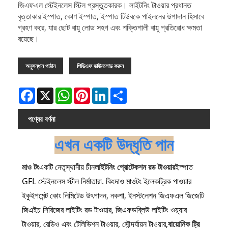
জিএফএল স্টেইনলেস স্টিল প্রস্তুতকারক। লাইটনিং টাওয়ার প্রধানত
বৃত্তাকার ইস্পাত, কোণ ইস্পাত, ইস্পাত টিউবকে পাইলনের উপাদান হিসাবে
গ্রহণ করে, যার ছোট বায়ু লোড সহগ এবং শক্তিশালী বায়ু প্রতিরোধ ক্ষমতা
রয়েছে।
অনুসন্ধান পাঠান
পিডিএফ ডাউনলোড করুন
Facebook
X
WhatsApp
Pinterest
LinkedIn
Share
পণ্যের বর্ণনা
এখন একটি উদ্ধৃতি পান
মাও টং
একটি নেতৃস্থানীয় চীন
লাইটনিং প্রোটেকশন রড টাওয়ার
ইস্পাত
GFL স্টেইনলেস স্টীল নির্মাতারা. কিংদাও মাওটং ইলেকট্রিক পাওয়ার
ইকুইপমেন্ট কোং লিমিটেড উৎপাদন, নকশা, ইনস্টলেশন জিএফএল জিজেটি
জিএইচ সিরিজের লাইটিং রড টাওয়ার, জিএফডব্লিউ লাইটিং ওয়্যার
টাওয়ার, রেডিও এবং টেলিভিশন টাওয়ার, সৌন্দর্যায়ন টাওয়ার,
বায়োনিক ট্রি