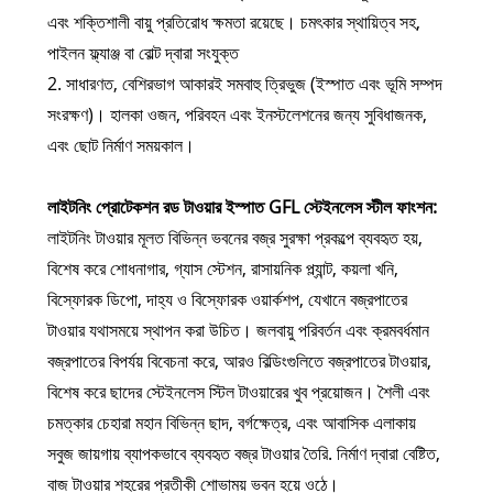
এবং শক্তিশালী বায়ু প্রতিরোধ ক্ষমতা রয়েছে। চমৎকার স্থায়িত্ব সহ,
পাইলন ফ্ল্যাঞ্জ বা বোল্ট দ্বারা সংযুক্ত
2. সাধারণত, বেশিরভাগ আকারই সমবাহু ত্রিভুজ (ইস্পাত এবং ভূমি সম্পদ
সংরক্ষণ)। হালকা ওজন, পরিবহন এবং ইনস্টলেশনের জন্য সুবিধাজনক,
এবং ছোট নির্মাণ সময়কাল।
লাইটনিং প্রোটেকশন রড টাওয়ার ইস্পাত GFL স্টেইনলেস স্টীল ফাংশন:
লাইটনিং টাওয়ার মূলত বিভিন্ন ভবনের বজ্র সুরক্ষা প্রকল্পে ব্যবহৃত হয়,
বিশেষ করে শোধনাগার, গ্যাস স্টেশন, রাসায়নিক প্ল্যান্ট, কয়লা খনি,
বিস্ফোরক ডিপো, দাহ্য ও বিস্ফোরক ওয়ার্কশপ, যেখানে বজ্রপাতের
টাওয়ার যথাসময়ে স্থাপন করা উচিত। জলবায়ু পরিবর্তন এবং ক্রমবর্ধমান
বজ্রপাতের বিপর্যয় বিবেচনা করে, আরও বিল্ডিংগুলিতে বজ্রপাতের টাওয়ার,
বিশেষ করে ছাদের স্টেইনলেস স্টিল টাওয়ারের খুব প্রয়োজন। শৈলী এবং
চমত্কার চেহারা মহান বিভিন্ন ছাদ, বর্গক্ষেত্র, এবং আবাসিক এলাকায়
সবুজ জায়গায় ব্যাপকভাবে ব্যবহৃত বজ্র টাওয়ার তৈরি. নির্মাণ দ্বারা বেষ্টিত,
বাজ টাওয়ার শহরের প্রতীকী শোভাময় ভবন হয়ে ওঠে।