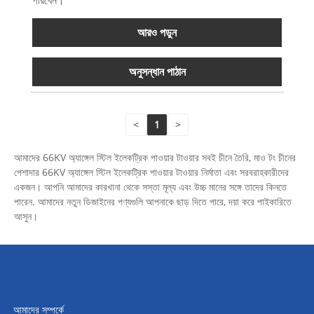
পারবেন।
আরও পড়ুন
অনুসন্ধান পাঠান
<
1
>
আমাদের 66KV অ্যাঙ্গেল স্টিল ইলেকট্রিক পাওয়ার টাওয়ার সবই চীনে তৈরি, মাও টং চীনের
পেশাদার 66KV অ্যাঙ্গেল স্টিল ইলেকট্রিক পাওয়ার টাওয়ার নির্মাতা এবং সরবরাহকারীদের
একজন। আপনি আমাদের কারখানা থেকে সস্তা মূল্য এবং উচ্চ মানের সঙ্গে তাদের কিনতে
পারেন. আমাদের নতুন ডিজাইনের পণ্যগুলি আপনাকে ছাড় দিতে পারে, দয়া করে পাইকারিতে
আসুন।
আমাদের সম্পর্কে