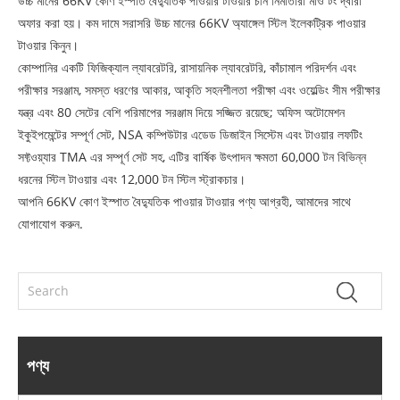
উচ্চ মানের 66KV কোণ ইস্পাত বৈদ্যুতিক পাওয়ার টাওয়ার চীন নির্মাতারা মাও টং দ্বারা
অফার করা হয়। কম দামে সরাসরি উচ্চ মানের 66KV অ্যাঙ্গেল স্টিল ইলেকট্রিক পাওয়ার
টাওয়ার কিনুন।
কোম্পানির একটি ফিজিক্যাল ল্যাবরেটরি, রাসায়নিক ল্যাবরেটরি, কাঁচামাল পরিদর্শন এবং
পরীক্ষার সরঞ্জাম, সমস্ত ধরণের আকার, আকৃতি সহনশীলতা পরীক্ষা এবং ওয়েল্ডিং সীম পরীক্ষার
যন্ত্র এবং 80 সেটের বেশি পরিমাপের সরঞ্জাম দিয়ে সজ্জিত রয়েছে; অফিস অটোমেশন
ইকুইপমেন্টের সম্পূর্ণ সেট, NSA কম্পিউটার এডেড ডিজাইন সিস্টেম এবং টাওয়ার লফটিং
সফ্টওয়্যার TMA এর সম্পূর্ণ সেট সহ, এটির বার্ষিক উৎপাদন ক্ষমতা 60,000 টন বিভিন্ন
ধরনের স্টিল টাওয়ার এবং 12,000 টন স্টিল স্ট্রাকচার।
আপনি 66KV কোণ ইস্পাত বৈদ্যুতিক পাওয়ার টাওয়ার পণ্য আগ্রহী, আমাদের সাথে
যোগাযোগ করুন.
পণ্য