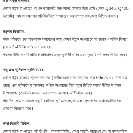
উচ্চ শক্তি উপকরণ:
মেটাল উইন্ড টাওয়ারের প্রধান কাঠামোটি উচ্চ-মানের ইস্পাত দিয়ে তৈরি (যেমন Q345, Q420,
ইত্যাদি) চরম আবহাওয়ার পরিস্থিতিতে টাওয়ারের কাঠামোগত অখণ্ডতা নিশ্চিত করতে।
মডুলার ডিজাইন:
সহজ পরিবহন এবং অন-সাইট সমাবেশের জন্য মেটাল উইন্ড টাওয়ারকে সাধারণত একাধিক বিভাগে
(যেমন 3-4টি বিভাগে) ভাগ করা হয়।
প্রমিত ইন্টারফেস ডিজাইন বিভাগগুলির মধ্যে সুনির্দিষ্ট ডকিং এবং দ্রুত ইনস্টলেশন নিশ্চিত করে।
বায়ু এবং ভূমিকম্প প্রতিরোধের:
মেটাল উইন্ড টাওয়ার প্রবল বাতাসের (সর্বোচ্চ ডিজাইনের বাতাসের গতি 60m/s-এর বেশি হতে
পারে) এবং ভূমিকম্পের অবস্থার অধীনে টাওয়ারের নিরাপত্তা নিশ্চিত করতে সীমিত উপাদান
বিশ্লেষণের (এফইএ) মাধ্যমে কাঠামোগত নকশাকে অপ্টিমাইজ করে।
গতিশীল লোড গণনাগুলি বায়ু টারবাইনের ঘূর্ণায়মান জড়তা এবং ব্লেডগুলির অ্যারোডাইনামিক
লোডকে বিবেচনা করে।
জারা বিরোধী চিকিত্সা:
মেটাল উইন্ড টাওয়ারের পৃষ্ঠ হট-ডিপ গ্যালভানাইজিং, স্প্রে অ্যান্টি-জারোশন লেপ বা ক্যাথোডিক