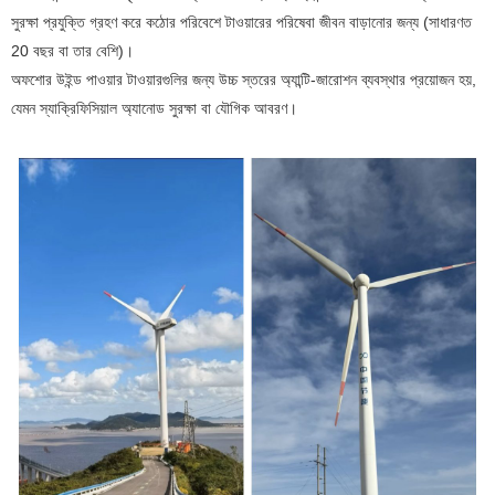
সুরক্ষা প্রযুক্তি গ্রহণ করে কঠোর পরিবেশে টাওয়ারের পরিষেবা জীবন বাড়ানোর জন্য (সাধারণত
20 বছর বা তার বেশি)।
অফশোর উইন্ড পাওয়ার টাওয়ারগুলির জন্য উচ্চ স্তরের অ্যান্টি-জারোশন ব্যবস্থার প্রয়োজন হয়,
যেমন স্যাক্রিফিসিয়াল অ্যানোড সুরক্ষা বা যৌগিক আবরণ।