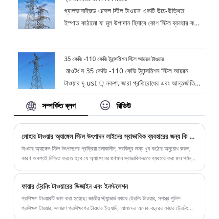
গ্যালভানাইজড এঙ্গেল স্টিল টাওয়ার একটি উচ্চ-উত্থিত
করে। তাদের নির্ভুল-নির্মিত নকশা বিরামবিহীন সমাবেশের সুবিধা
ইস্পাত কাঠামো যা মূল উপাদান হিসাবে কোণ স্টিল ব্যবহার করে
দেয়, বিশ্বব্যাপী পাওয়ার ইউটিলিটিগুলির জন্য তাদের পছন্দের
এবং জারা সুরক্ষার জন্য হট-ডিপ গ্যালভানাইজিংয়ের সাথে
পছন্দ করে তোলে।
চিকিত্সা করা হয়। গ্যালভানাইজড অ্যাঙ্গেল স্টিল টাওয়ারটি
35 কেভি -110 কেভি ট্রান্সমিশন স্টিল আয়রন টাওয়ার
পাওয়ার ট্রান্সমিশন, যোগাযোগ বেস স্টেশনগুলি, রেডিও এবং
‌ মাওটং'স 35 কেভি -110 কেভি ট্রান্সমিশন স্টিল আয়রন
টেলিভিশন, বায়ু শক্তি উত্পাদন এবং অন্যান্য ক্ষেত্রগুলিতে
টাওয়ার দৃ ust ় নকশা, জারা প্রতিরোধের এবং আন্তর্জাতিক
ব্যাপকভাবে ব্যবহৃত হয় এবং এতে স্থিতিশীল কাঠামো, জারা
মানের সাথে সম্মতি সহ নির্ভরযোগ্য শক্তি সংক্রমণ নিশ্চিত
প্রতিরোধের এবং সহজ ইনস্টলেশনগুলির বৈশিষ্ট্য রয়েছে।
সম্পর্কিত ব্লগ
রিভিউ
করে। গ্রিড অবকাঠামোর জন্য আদর্শ, সুরক্ষা এবং দক্ষতা
সরবরাহ করে। বিশ্বব্যাপী ইউটিলিটি দ্বারা বিশ্বস্ত।
লোহার টাওয়ার অ্যাঙ্গেল স্টিল উৎপাদন লাইনের স্বাভাবিক ব্যবহারের জন্য কি শর্ত পূরণ করতে হবে?
টাওয়ার অ্যাঙ্গেল স্টিল উৎপাদনের প্রক্রিয়া চলাকালীন, সবকিছুর জন্য খুব কঠোর অনুরোধ করুন,
কারণ অবশ্যই নিশ্চিত করতে হবে যে অ্যাঙ্গেলের গুণমান স্বাভাবিকভাবে ব্যবহার করা মান পর্যন্ত
পৌঁছেছে।
ফায়ার ট্রেনিং টাওয়ারের ডিজাইন এবং ইনস্টলেশন
প্রশিক্ষণ টাওয়ারটি ভাগ করা হয়েছে: জাতীয় স্ট্যান্ডার্ড ফায়ার ট্রেনিং টাওয়ার, সশস্ত্র পুলিশ
প্রশিক্ষণ টাওয়ার, সাধারণ প্রশিক্ষণের টাওয়ার ইত্যাদি, আমাদের অনেক বছরের ফায়ার ট্রেনিং
টাওয়ার উত্পাদন অভিজ্ঞতা রয়েছে