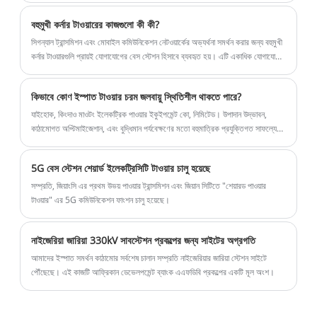
বহুমুখী কর্নার টাওয়ারের কাজগুলো কী কী?
সিগন্যাল ট্রান্সমিশন এবং মোবাইল কমিউনিকেশন নেটওয়ার্কের অভ্যর্থনা সমর্থন করার জন্য বহুমুখী
কর্নার টাওয়ারগুলি প্রায়ই যোগাযোগের বেস স্টেশন হিসাবে ব্যবহৃত হয়। এটি একাধিক যোগাযোগ
অপারেটরের ব্যবহারের চাহিদা মেটাতে পারে এবং সিগন্যাল শেয়ারিং এবং কভারেজ উপলব্ধি করতে
পারে।
কিভাবে কোণ ইস্পাত টাওয়ার চরম জলবায়ু স্থিতিশীল থাকতে পারে?
যাইহোক, কিংদাও মাওটং ইলেকট্রিক পাওয়ার ইকুইপমেন্ট কো, লিমিটেড। উপাদান উদ্ভাবন,
কাঠামোগত অপ্টিমাইজেশান, এবং বুদ্ধিমান পর্যবেক্ষণের মতো বহুমাত্রিক প্রযুক্তিগত সাফল্যের
মাধ্যমে, অ্যাঙ্গেল স্টিল টাওয়ারগুলির চরম জলবায়ু অভিযোজনযোগ্যতার জন্য একটি পদ্ধতিগত
সমাধান প্রদান করা হয়েছে। ভবিষ্যতে, সংখ্যাসূচক সিমুলেশন, 3D প্রিন্টিং এবং কৃত্রিম
5G বেস স্টেশন শেয়ার্ড ইলেকট্রিসিটি টাওয়ার চালু হয়েছে
বুদ্ধিমত্তা প্রযুক্তির আরও বিকাশের সাথে, অ্যাঙ্গেল স্টিল টাওয়ারগুলির চরম জলবায়ু
অভিযোজনযোগ্যতা উচ্চ স্তরে পৌঁছে যাবে।
সম্প্রতি, জিয়াংসি এর প্রথম উভয় পাওয়ার ট্রান্সমিশন এবং জিয়ান সিটিতে "শেয়ারড পাওয়ার
টাওয়ার" এর 5G কমিউনিকেশন ফাংশন চালু হয়েছে।
নাইজেরিয়া জারিয়া 330kV সাবস্টেশন প্রকল্পের জন্য সাইটের অগ্রগতি
আমাদের ইস্পাত সমর্থন কাঠামোর সর্বশেষ চালান সম্প্রতি নাইজেরিয়ার জারিয়া স্টেশন সাইটে
পৌঁছেছে। এই কাজটি আফ্রিকান ডেভেলপমেন্ট ব্যাংক এএফডিবি প্রকল্পের একটি মূল অংশ।