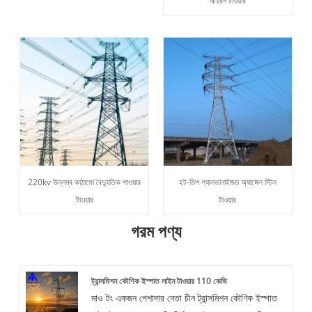
আয়রন টাওয়ার
220kv উল্লম্ব কাঠামো বৈদ্যুতিক পাওয়ার
হট-ডিপ গ্যালভানাইজড অ্যাঙ্গেল স্টিল
টাওয়ার
টাওয়ার
গরম পণ্য
ট্রান্সমিশন কৌণিক ইস্পাত লাইন টাওয়ার 110 কেভি
মাও টং একজন পেশাদার নেতা চীন ট্রান্সমিশন কৌণিক ইস্পাত