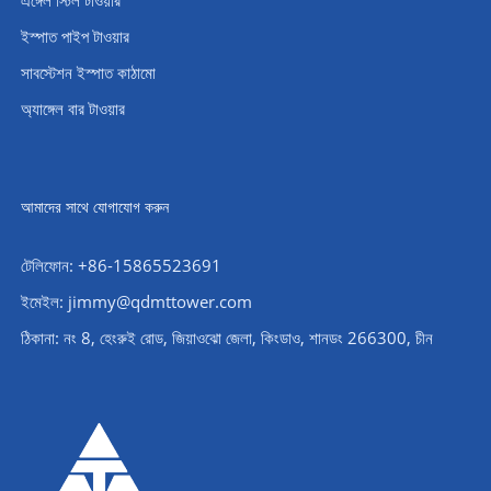
ইস্পাত পাইপ টাওয়ার
সাবস্টেশন ইস্পাত কাঠামো
অ্যাঙ্গেল বার টাওয়ার
আমাদের সাথে যোগাযোগ করুন
টেলিফোন: +86-15865523691
ইমেইল: jimmy@qdmttower.com
ঠিকানা: নং 8, হেংরুই রোড, জিয়াওঝো জেলা, কিংডাও, শানডং 266300, চীন