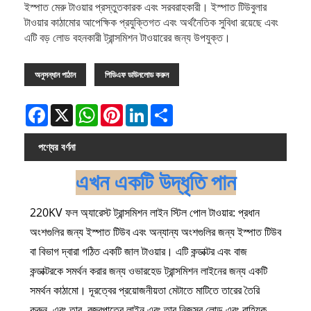
ইস্পাত মেরু টাওয়ার প্রস্তুতকারক এবং সরবরাহকারী। ইস্পাত টিউবুলার
টাওয়ার কাঠামোর আপেক্ষিক প্রযুক্তিগত এবং অর্থনৈতিক সুবিধা রয়েছে এবং
এটি বড় লোড বহনকারী ট্রান্সমিশন টাওয়ারের জন্য উপযুক্ত।
অনুসন্ধান পাঠান
পিডিএফ ডাউনলোড করুন
Facebook
X
WhatsApp
Pinterest
LinkedIn
Share
পণ্যের বর্ণনা
এখন একটি উদ্ধৃতি পান
220KV ফল অ্যারেস্ট ট্রান্সমিশন লাইন স্টিল পোল টাওয়ার: প্রধান
অংশগুলির জন্য ইস্পাত টিউব এবং অন্যান্য অংশগুলির জন্য ইস্পাত টিউব
বা বিভাগ দ্বারা গঠিত একটি জাল টাওয়ার। এটি কন্ডাক্টর এবং বাজ
কন্ডাক্টরকে সমর্থন করার জন্য ওভারহেড ট্রান্সমিশন লাইনের জন্য একটি
সমর্থন কাঠামো। দূরত্বের প্রয়োজনীয়তা মেটাতে মাটিতে তারের তৈরি
করুন, এবং তার, বজ্রপাতের লাইন এবং তার নিজস্ব লোড এবং বাহ্যিক