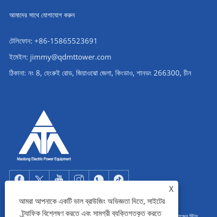
আমাদের সাথে যোগাযোগ করুন
টেলিফোন: +86-15865523691
ইমেইল: jimmy@qdmttower.com
ঠিকানা: নং 8, হেংরুই রোড, জিয়াওঝো জেলা, কিংডাও, শানডং 266300, চীন
X
আমরা আপনাকে একটি ভাল ব্রাউজিং অভিজ্ঞতা দিতে, সাইটের
ট্র্যাফিক বিশ্লেষণ করতে এবং সামগ্রী ব্যক্তিগতকৃত করতে
কপিরাইট © 2022 Qingdao Maotong Power Equipment Co., Ltd. - অ্যাঙ্গেল স্টিল