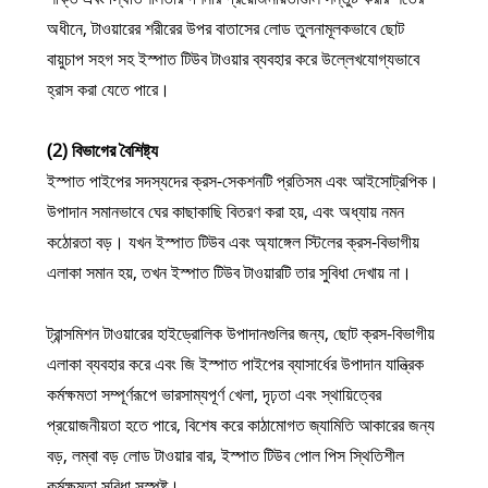
অধীনে, টাওয়ারের শরীরের উপর বাতাসের লোড তুলনামূলকভাবে ছোট
বায়ুচাপ সহগ সহ ইস্পাত টিউব টাওয়ার ব্যবহার করে উল্লেখযোগ্যভাবে
হ্রাস করা যেতে পারে।
(2) বিভাগের বৈশিষ্ট্য
ইস্পাত পাইপের সদস্যদের ক্রস-সেকশনটি প্রতিসম এবং আইসোট্রপিক।
উপাদান সমানভাবে ঘের কাছাকাছি বিতরণ করা হয়, এবং অধ্যায় নমন
কঠোরতা বড়। যখন ইস্পাত টিউব এবং অ্যাঙ্গেল স্টিলের ক্রস-বিভাগীয়
এলাকা সমান হয়, তখন ইস্পাত টিউব টাওয়ারটি তার সুবিধা দেখায় না।
ট্রান্সমিশন টাওয়ারের হাইড্রোলিক উপাদানগুলির জন্য, ছোট ক্রস-বিভাগীয়
এলাকা ব্যবহার করে এবং জি ইস্পাত পাইপের ব্যাসার্ধের উপাদান যান্ত্রিক
কর্মক্ষমতা সম্পূর্ণরূপে ভারসাম্যপূর্ণ খেলা, দৃঢ়তা এবং স্থায়িত্বের
প্রয়োজনীয়তা হতে পারে, বিশেষ করে কাঠামোগত জ্যামিতি আকারের জন্য
বড়, লম্বা বড় লোড টাওয়ার বার, ইস্পাত টিউব পোল পিস স্থিতিশীল
কর্মক্ষমতা সুবিধা সুস্পষ্ট।