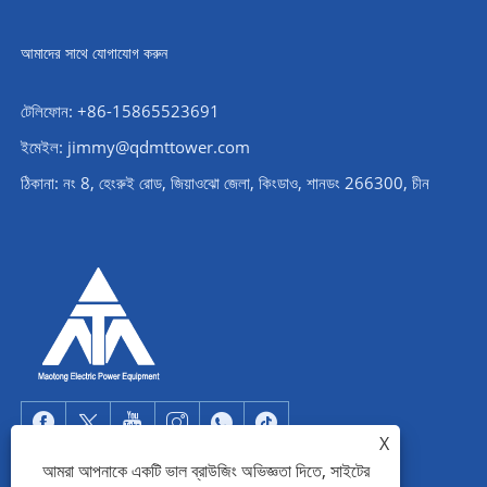
আমাদের সাথে যোগাযোগ করুন
টেলিফোন: +86-15865523691
ইমেইল: jimmy@qdmttower.com
ঠিকানা: নং 8, হেংরুই রোড, জিয়াওঝো জেলা, কিংডাও, শানডং 266300, চীন
X
আমরা আপনাকে একটি ভাল ব্রাউজিং অভিজ্ঞতা দিতে, সাইটের