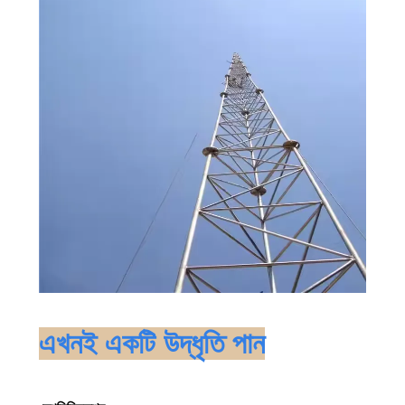
এখনই একটি উদ্ধৃতি পান