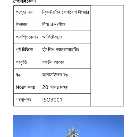
স্পেসিফিকেশন
পণ্যের নাম
ফ্রিস্ট্যান্ডিং যোগাযোগ টাওয়ার
উপাদান
নীচে 45/নীচে
অ্যাপ্লিকেশন
আর্কিটেকচার
পৃষ্ঠ চিকিত্সা
হট ডিপ গ্যালভানাইজিং
আকৃতি
কাস্টম আকার
রঙ
কাস্টমাইজড রঙ
বিতরণ সময়
20 দিনের মধ্যে
শংসাপত্র
ISO9001