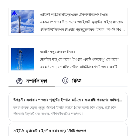
ডেলিভারি অফার করব।
ওয়াইফাই অ্যান্টেনা মাইক্রোওয়েভ টেলিকমিউনিকেশন টাওয়ার
একজন পেশাদার উচ্চ মানের ওয়াইফাই অ্যান্টেনা মাইক্রোওয়েভ
টেলিকমিউনিকেশন টাওয়ার প্রস্তুতকারক হিসাবে, আপনি মাও
টং থেকে ওয়াইফাই অ্যান্টেনা মাইক্রোওয়েভ টেলিকমিউনিকেশন
টাওয়ার কিনতে আশ্বস্ত থাকতে পারেন এবং আমরা আপনাকে
মোবাইল ধাতু যোগাযোগ টাওয়ার
সেরা বিক্রয়োত্তর পরিষেবা এবং সময়মত ডেলিভারি অফার
মোবাইল ধাতু যোগাযোগ টাওয়ার একটি গুরুত্বপূর্ণ যোগাযোগ
করব।
অবকাঠামো। মোবাইল মেটাল কমিউনিকেশন টাওয়ার একটি
লম্বা ধাতব কাঠামো যা ওয়্যারলেস যোগাযোগ সংকেতগুলির
সম্পর্কিত ব্লগ
রিভিউ
সংক্রমণ এবং সংবর্ধনা সক্ষম করতে অ্যান্টেনা এবং সিগন্যাল
ট্রান্সমিটারগুলির মতো টেলিযোগাযোগ সরঞ্জাম সমর্থন করার জন্য
ডিজাইন করা হয়েছে।
উপকূলীয় এলাকায় পাওয়ার প্লান্টের ইস্পাত কাঠামোর ক্ষয়রোধী প্রকল্পের সংক্ষিপ্ত বিশ্লেষণ
বড় তাপবিদ্যুৎ কেন্দ্রে প্রচুর পরিমাণে ইস্পাত কাঠামো (যেমন বয়লার স্টিল ফ্রেম, প্ল্যান্ট স্টিল
স্ট্রাকচার ইত্যাদি) এবং সরঞ্জাম, পাইপলাইন বাইরে অবস্থিত।
লাইটনিং অ্যারেস্টার ইনস্টল করার জন্য নির্দিষ্ট পদক্ষেপ