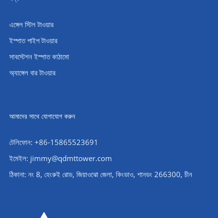
এঙ্গেল স্টিল টাওয়ার
ইস্পাত পাইপ টাওয়ার
সাবস্টেশন ইস্পাত কাঠামো
অ্যাঙ্গেল বার টাওয়ার
আমাদের সাথে যোগাযোগ করুন
টেলিফোন: +86-15865523691
ইমেইল: jimmy@qdmttower.com
ঠিকানা: নং 8, হেংরুই রোড, জিয়াওঝো জেলা, কিংডাও, শানডং 266300, চীন