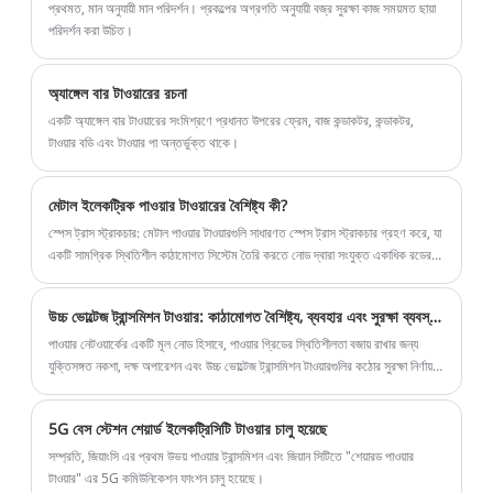
প্রথমত, মান অনুযায়ী মান পরিদর্শন। প্রকল্পের অগ্রগতি অনুযায়ী বজ্র সুরক্ষা কাজ সময়মত ছায়া
পরিদর্শন করা উচিত।
অ্যাঙ্গেল বার টাওয়ারের রচনা
‌‌একটি অ্যাঙ্গেল বার টাওয়ারের সংমিশ্রণে প্রধানত উপরের ফ্রেম, বাজ কন্ডাকটর, কন্ডাকটর,
টাওয়ার বডি এবং টাওয়ার পা অন্তর্ভুক্ত থাকে।
মেটাল ইলেকট্রিক পাওয়ার টাওয়ারের বৈশিষ্ট্য কী?
স্পেস ট্রাস স্ট্রাকচার: মেটাল পাওয়ার টাওয়ারগুলি সাধারণত স্পেস ট্রাস স্ট্রাকচার গ্রহণ করে, যা
একটি সামগ্রিক স্থিতিশীল কাঠামোগত সিস্টেম তৈরি করতে নোড দ্বারা সংযুক্ত একাধিক রডের
সমন্বয়ে গঠিত।
উচ্চ ভোল্টেজ ট্রান্সমিশন টাওয়ার: কাঠামোগত বৈশিষ্ট্য, ব্যবহার এবং সুরক্ষা ব্যবস্থার বিস্তারিত ব্যাখ্যা
পাওয়ার নেটওয়ার্কের একটি মূল নোড হিসাবে, পাওয়ার গ্রিডের স্থিতিশীলতা বজায় রাখার জন্য
যুক্তিসঙ্গত নকশা, দক্ষ অপারেশন এবং উচ্চ ভোল্টেজ ট্রান্সমিশন টাওয়ারগুলির কঠোর সুরক্ষা নির্ণায়ক
তাত্পর্যপূর্ণ।
5G বেস স্টেশন শেয়ার্ড ইলেকট্রিসিটি টাওয়ার চালু হয়েছে
সম্প্রতি, জিয়াংসি এর প্রথম উভয় পাওয়ার ট্রান্সমিশন এবং জিয়ান সিটিতে "শেয়ারড পাওয়ার
টাওয়ার" এর 5G কমিউনিকেশন ফাংশন চালু হয়েছে।