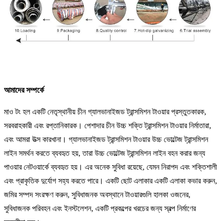
আমাদের সম্পর্কে
মাও টং হল একটি নেতৃস্থানীয় চীন গ্যালভানাইজড ট্রান্সমিশন টাওয়ার প্রস্তুতকারক,
সরবরাহকারী এবং রপ্তানিকারক। পেশাদার চীন উচ্চ শক্তি ট্রান্সমিশন টাওয়ার নির্মাতারা,
এবং আমরা উত্স কারখানা। গ্যালভানাইজড ট্রান্সমিশন টাওয়ার উচ্চ ভোল্টেজ ট্রান্সমিশন
লাইন সমর্থন করতে ব্যবহৃত হয়, তারা উচ্চ ভোল্টেজ ট্রান্সমিশন লাইন বহন করার জন্য
পাওয়ার নেটওয়ার্কে ব্যবহৃত হয়। এর অনেক সুবিধা রয়েছে, যেমন নিরাপদ এবং শক্তিশালী
এবং প্রাকৃতিক দুর্যোগ সহ্য করতে পারে। একটি ছোট এলাকার একটি এলাকা কভার করুন,
জমির সম্পদ সংরক্ষণ করুন, সুবিধাজনক অবস্থানে টাওয়ারগুলি হালকা ওজনের,
সুবিধাজনক পরিবহন এবং ইনস্টলেশন, একটি প্রকল্পের খরচের জন্য স্বল্প নির্মাণের