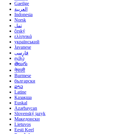
Gaeilge
العربية
Indonesia
Norsk‎
تمل
český
ελληνικά
український
Javanese
فارسی
தமிழ்
తెలుగు
नेपाली
Burmese
български
ລາວ
Latine
Қазақша
Euskal
Azərbaycan
Slovenský jazyk
Македонски
Lietuvos
Eesti Keel