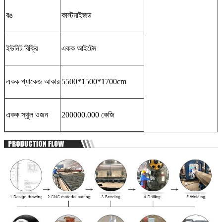
রঙ
কাস্টমাইজড
ইউনিট বিক্রি
একক আইটেম
একক প্যাকেজ আকার
5500*1500*1700cm
একক স্থূল ওজন
200000.000 কেজি