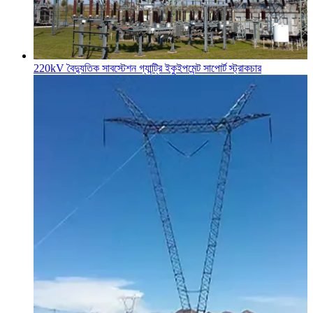
220kV বৈদ্যুতিক সাবস্টেশন গ্যান্ট্রি ইকুইপমেন্ট সাপোর্ট স্ট্রাকচার