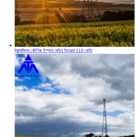
ট্রান্সমিশন কৌণিক ইস্পাত লাইন টাওয়ার 110 কেভি