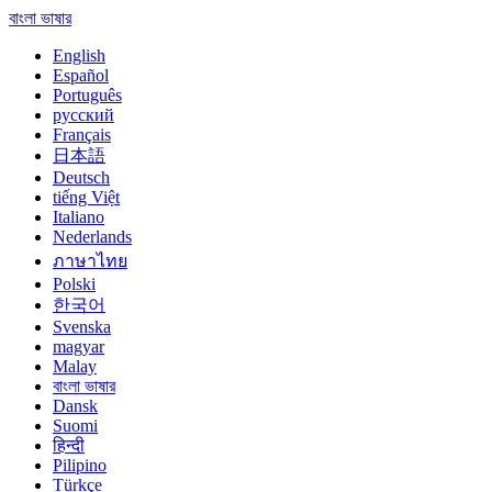
বাংলা ভাষার
English
Español
Português
русский
Français
日本語
Deutsch
tiếng Việt
Italiano
Nederlands
ภาษาไทย
Polski
한국어
Svenska
magyar
Malay
বাংলা ভাষার
Dansk
Suomi
हिन्दी
Pilipino
Türkçe