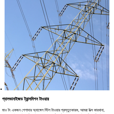
গ্যালভানাইজড ট্রান্সমিশন টাওয়ার
মাও টং একজন পেশাদার অ্যাঙ্গেল স্টিল টাওয়ার প্রস্তুতকারক, আমরা উত্স কারখানা,