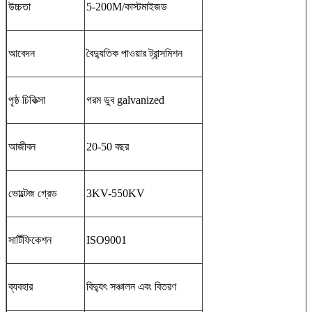
উচ্চতা
5-200M/কাস্টমাইজড
আবেদন
বৈদ্যুতিক পাওয়ার ট্রান্সমিশন
পৃষ্ঠ চিকিত্সা
গরম ডুব galvanized
আজীবন
20-50 বছর
ভোল্টেজ গ্রেড
3KV-550KV
সার্টিফিকেশন
ISO9001
ব্যবহার
বিদ্যুৎ সঞ্চালন এবং বিতরণ