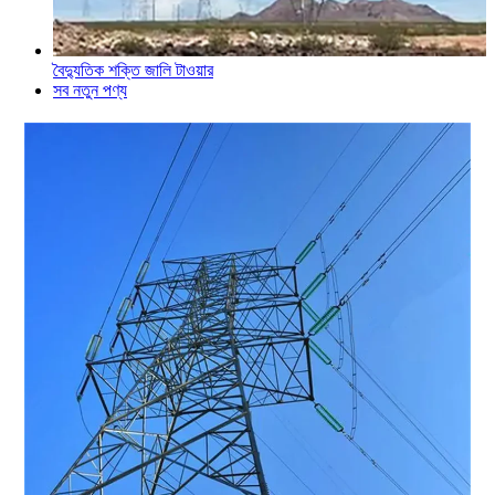
বৈদ্যুতিক শক্তি জালি টাওয়ার
সব নতুন পণ্য