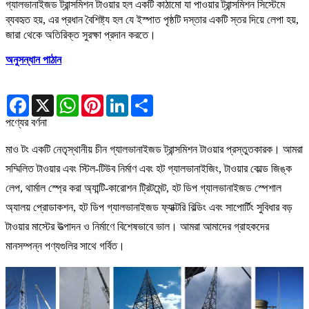
গ্যালভানাইজড ট্রান্সমিশন টাওয়ার হল একটি কাঠামো যা পাওয়ার ট্রান্সমিশন সিস্টেমে
ব্যবহৃত হয়, এর প্রধান বৈশিষ্ট্য হল যে ইস্পাত পৃষ্ঠটি দস্তার একটি স্তর দিয়ে লেপা হয়,
জারা থেকে অতিরিক্ত সুরক্ষা প্রদান করতে।
অনুসন্ধান পাঠান
Facebook
X
WhatsApp
Pinterest
LinkedIn
Share
পণ্যের বর্ণনা
মাও টং একটি নেতৃস্থানীয় চীন গ্যালভানাইজড ট্রান্সমিশন টাওয়ার প্রস্তুতকারক। আমরা
সম্মিলিত টাওয়ার এবং স্টিল-টিউব নির্মাণ এবং হট গ্যালভানাইজিং, টাওয়ার কোল্ড জিঙ্ক
লেপ, থার্মাল স্প্রে করা অ্যান্টি-কারোশন ট্রিটমেন্ট, হট ডিপ গ্যালভানাইজড স্পেশাল
অ্যালয় প্রোডাকশন, হট ডিপ গ্যালভানাইজড ফ্যাক্টরি বিল্ডিং এবং সাপোর্টিং সুবিধার বড়
টাওয়ার মাস্টের উত্পাদন ও নির্মাণে বিশেষভাবে ভাল। আমরা আমাদের গ্রাহকদের
মানসম্পন্ন পণ্যগুলির সাথে গর্বিত।