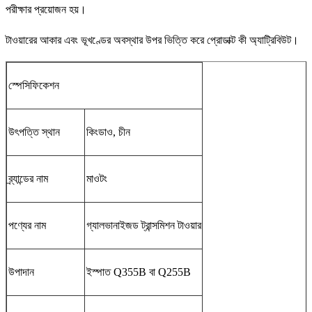
পরীক্ষার প্রয়োজন হয়।
টাওয়ারের আকার এবং ভূখণ্ডের অবস্থার উপর ভিত্তি করে প্রোডাক্ট কী অ্যাট্রিবিউট।
স্পেসিফিকেশন
উৎপত্তি স্থান
কিংডাও, চীন
ব্র্যান্ডের নাম
মাওটং
পণ্যের নাম
গ্যালভানাইজড ট্রান্সমিশন টাওয়ার
উপাদান
ইস্পাত Q355B বা Q255B