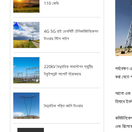
110 কেভি
4G 5G হাই ডেনসিটি টেলিকমিউনিকেশন
টাওয়ার স্টিল পাইপ
220kV বৈদ্যুতিক সাবস্টেশন গ্যান্ট্রি
পর্যবেক্ষণ 
ইকুইপমেন্ট সাপোর্ট স্ট্রাকচার
করা যেতে প
আলো এবং ইঙ
হিসাবে ইন
বৈদ্যুতিক শক্তি জালি টাওয়ার
কমিউনিকেশন
এবং রিলেক