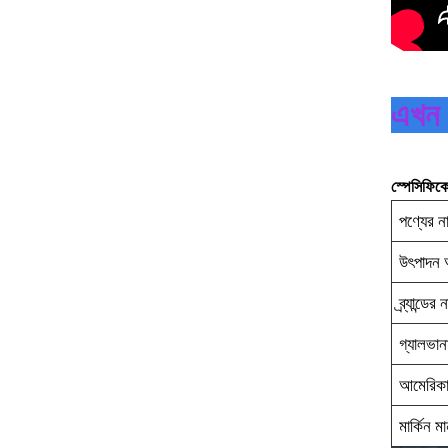
এখন 
স্পেসিফিক
পণ্যের ন
উৎপাদন 
ব্র্যান্ডের 
গ্যালভানাই
আমেরিকান স
মার্কিন ম