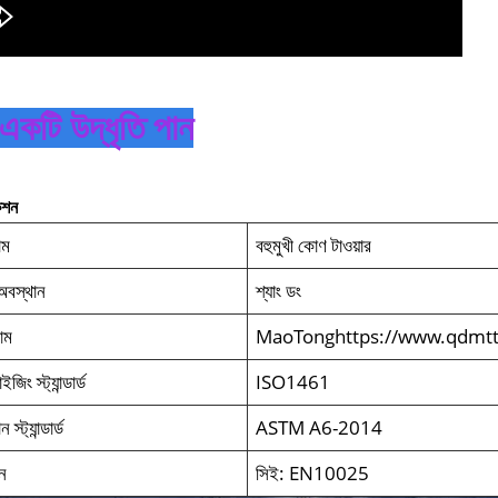
একটি উদ্ধৃতি পান
েশন
াম
বহুমুখী কোণ টাওয়ার
অবস্থান
শ্যাং ডং
নাম
MaoTonghttps://www.qdmt
জিং স্ট্যান্ডার্ড
ISO1461
্ট্যান্ডার্ড
ASTM A6-2014
ান
সিই: EN10025