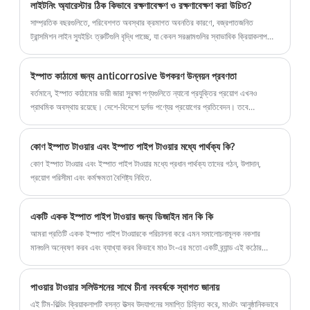
লাইটনিং অ্যারেস্টার ঠিক কিভাবে রক্ষণাবেক্ষণ ও রক্ষণাবেক্ষণ করা উচিত?
সাম্প্রতিক বছরগুলিতে, পরিবেশগত অবস্থার ক্রমাগত অবনতির কারণে, বজ্রপাতজনিত
ট্রান্সমিশন লাইন স্যুইচিং ত্রুটিগুলি বৃদ্ধি পাচ্ছে, যা কেবল সরঞ্জামগুলির স্বাভাবিক ক্রিয়াকলাপকে
প্রভাবিত করে না।
ইস্পাত কাঠামো জন্য anticorrosive উপকরণ উন্নয়ন প্রবণতা
বর্তমানে, ইস্পাত কাঠামোর ভারী জারা সুরক্ষা পণ্যগুলিতে ন্যানো প্রযুক্তির প্রয়োগ এখনও
প্রাথমিক অবস্থায় রয়েছে। দেশে-বিদেশে দুর্লভ পণ্যের প্রয়োগের প্রতিবেদন। তবে
ন্যানোটেকনোলজির গ্রহণ যে ক্ষেত্রে বিশাল লাভ বয়ে আনবে তাতে কোনো সন্দেহ নেই।
কোণ ইস্পাত টাওয়ার এবং ইস্পাত পাইপ টাওয়ার মধ্যে পার্থক্য কি?
কোণ ইস্পাত টাওয়ার এবং ইস্পাত পাইপ টাওয়ার মধ্যে প্রধান পার্থক্য তাদের গঠন, উপাদান,
প্রয়োগ পরিসীমা এবং কর্মক্ষমতা বৈশিষ্ট্য নিহিত.
একটি একক ইস্পাত পাইপ টাওয়ার জন্য ডিজাইন মান কি কি
আমরা প্রতিটি একক ইস্পাত পাইপ টাওয়ারকে পরিচালনা করে এমন সমালোচনামূলক নকশার
মানগুলি অন্বেষণ করব এবং ব্যাখ্যা করব কিভাবে মাও টং-এর মতো একটি ব্র্যান্ড এই কঠোর
পরামিতিগুলিকে তার পণ্যের ডিএনএ-তে প্রথম স্কেচ থেকে একত্রিত করে।
পাওয়ার টাওয়ার সলিউশনের সাথে চীনা নববর্ষকে স্বাগত জানায়
এই টিম-বিল্ডিং ক্রিয়াকলাপটি বসন্ত উত্সব উদযাপনের সমাপ্তি চিহ্নিত করে, মাওটং আনুষ্ঠানিকভাবে