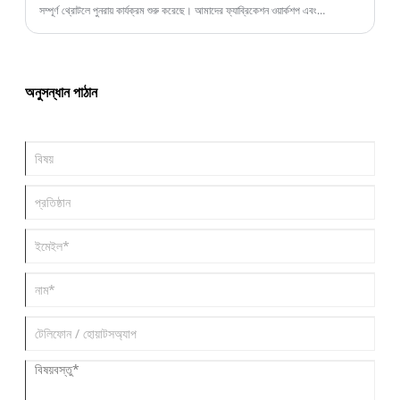
সম্পূর্ণ থ্রোটলে পুনরায় কার্যক্রম শুরু করেছে। আমাদের ফ্যাব্রিকেশন ওয়ার্কশপ এবং
গ্যালভানাইজিং লাইনগুলি কার্যকলাপের সাথে গুঞ্জন করছে যখন শ্রমিকরা তাদের নিজ শহর থেকে
ফিরে আসছে, উত্সব আশীর্বাদ এবং একটি শক্তিশালী কাজের নীতি ফিরিয়ে আনছে।
অনুসন্ধান পাঠান