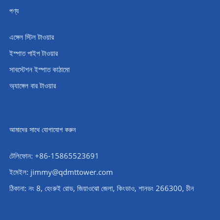
পণ্য
এঙ্গেল স্টিল টাওয়ার
ইস্পাত পাইপ টাওয়ার
সাবস্টেশন ইস্পাত কাঠামো
অ্যাঙ্গেল বার টাওয়ার
আমাদের সাথে যোগাযোগ করুন
টেলিফোন: +86-15865523691
ইমেইল: jimmy@qdmttower.com
ঠিকানা: নং 8, হেংরুই রোড, জিয়াওঝো জেলা, কিংডাও, শানডং 266300, চীন