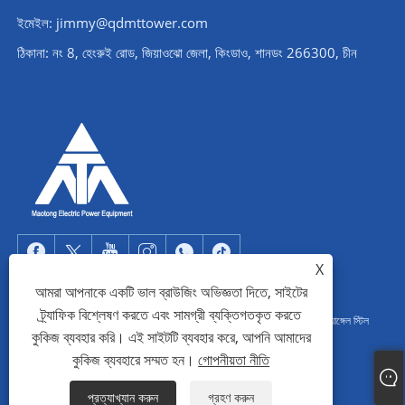
ইমেইল: jimmy@qdmttower.com
ঠিকানা: নং 8, হেংরুই রোড, জিয়াওঝো জেলা, কিংডাও, শানডং 266300, চীন
X
আমরা আপনাকে একটি ভাল ব্রাউজিং অভিজ্ঞতা দিতে, সাইটের
ট্র্যাফিক বিশ্লেষণ করতে এবং সামগ্রী ব্যক্তিগতকৃত করতে
কপিরাইট © 2022 Qingdao Maotong Power Equipment Co., Ltd. - অ্যাঙ্গেল স্টিল
কুকিজ ব্যবহার করি। এই সাইটটি ব্যবহার করে, আপনি আমাদের
টাওয়ার, সাবস্টেশন স্টিল স্ট্রাকচার, স্টিল পাইপ টাওয়ার - সর্বস্বত্ব সংরক্ষিত৷
কুকিজ ব্যবহারে সম্মত হন।
গোপনীয়তা নীতি
Links
Sitemap
RSS
XML
গোপনীয়তা নীতি
প্রত্যাখ্যান করুন
গ্রহণ করুন