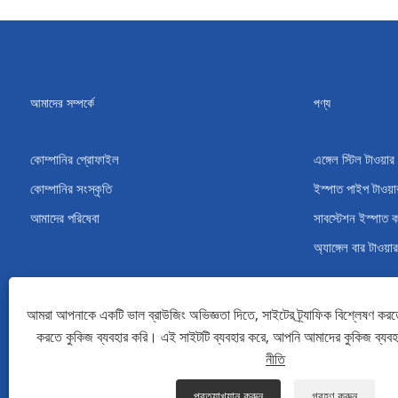
আমাদের সম্পর্কে
পণ্য
কোম্পানির প্রোফাইল
এঙ্গেল স্টিল টাওয়ার
কোম্পানির সংস্কৃতি
ইস্পাত পাইপ টাওয়া
আমাদের পরিষেবা
সাবস্টেশন ইস্পাত 
অ্যাঙ্গেল বার টাওয়ার
আমরা আপনাকে একটি ভাল ব্রাউজিং অভিজ্ঞতা দিতে, সাইটের ট্র্যাফিক বিশ্লেষণ করত
করতে কুকিজ ব্যবহার করি। এই সাইটটি ব্যবহার করে, আপনি আমাদের কুকিজ ব্যব
কপিরাইট © 2022 Qingdao Maotong Power Equipment Co., Ltd. - অ্যাঙ্গেল স্টিল টা
নীতি
Links
Sitemap
RSS
XML
গোপনীয়তা নীতি
প্রত্যাখ্যান করুন
গ্রহণ করুন