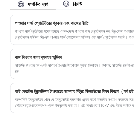
সম্পর্কিত ব্লগ
রিভিউ
পাওয়ার সার্জ প্রোটেক্টরের প্রকার এবং কাজের নীতি
পাওয়ার সার্জ প্রটেক্টরের মধ্যে রয়েছে একক-ফেজ পাওয়ার সার্জ প্রোটেকশন বক্স, থ্রি-ফেজ পাওয়ার স
প্রোটেকশন মডিউল, থ্রি-বক্স পাওয়ার সার্জ প্রোটেকশন মডিউল এবং সার্জ প্রোটেকশন সকেট। পাওয়ার স
স্টেশন, পাওয়ার ডিস্ট্রিবিউশন রুম, পাওয়ার ডিস্ট্রিবিউশন ক্যাবিনেট, এসি/ডিসি ডিস্ট্রিবিউশন প্যানে
প্রবণ সরঞ্জামগুলিতে ব্যাপকভাবে ব্যবহৃত হয়।
বাজ টাওয়ার জ্ঞান ব্যবহার ভূমিকা
লাইটনিং টাওয়ার হল একটি সাধারণ টাওয়ার টাইপ বাজ সুরক্ষা ডিভাইস। উপনাম: লাইটনিং রড টাওয়ার,
রড।
হাই ভোল্টেজ ট্রান্সমিশন টাওয়ারের জাম্পার স্ট্রিং ডিজাইনের বিশদ বিবরণ（পর্ব দ
কম্পোজিট ইনসুলেটরের শেষে যে ইনসুলেটরটি ক্রসআর্ম এন্ডের সাথে অনমনীয় সংযোগ সহজতর করে এ
সেটিকে উইন্ড-ডিফ্লেকশন-প্রুফ ইনসুলেটর বলা হয়। এটি সাধারণত 110kV এবং নীচের লাইনে ব্