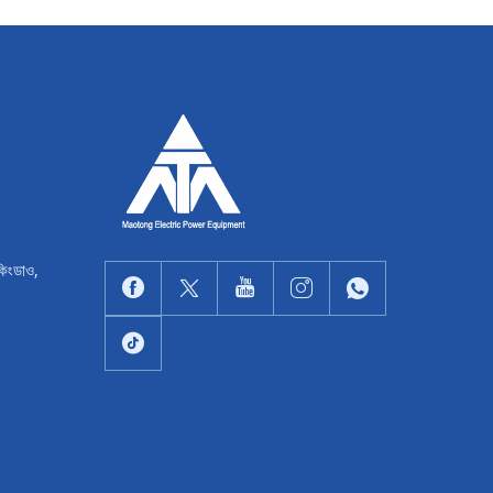
কিংডাও,