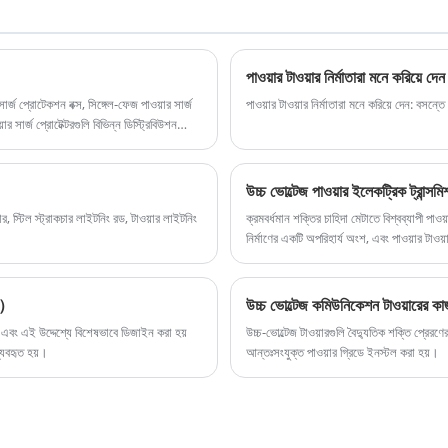
ব্যবহৃত হয়। মনোপোল সেল টাওয়ারের একটি সাধারণ নকশা এবং
কমপ্যাক্ট কাঠামো রয়েছে। এটি বিভিন্ন ভূখণ্ড যেমন শহর,
শহরতলির এবং পার্বত্য অঞ্চলগুলির জন্য উপযুক্ত, বিশেষত সীমিত
পাওয়ার টাওয়ার নির্মাতারা মনে করিয়ে দেন
স্থান বা নান্দনিকতার জন্য উচ্চ প্রয়োজনীয়তাযুক্ত অঞ্চলে।
ার্জ প্রোটেকশন বক্স, সিঙ্গেল-ফেজ পাওয়ার সার্জ
পাওয়ার টাওয়ার নির্মাতারা মনে করিয়ে দেন: বসন্
ার্জ প্রোটেক্টরগুলি বিভিন্ন ডিস্ট্রিবিউশন
ল, সুইচ বক্স এবং অন্যান্য গুরুত্বপূর্ণ এবং বাজ-
উচ্চ ভোল্টেজ পাওয়ার ইলেকট্রিক ট্রান্সম
 স্টিল স্ট্রাকচার লাইটনিং রড, টাওয়ার লাইটনিং
ক্রমবর্ধমান শক্তির চাহিদা মেটাতে বিশ্বব্যাপী পা
নির্মাণের একটি অপরিহার্য অংশ, এবং পাওয়ার টাওয়া
ুই）
উচ্চ ভোল্টেজ কমিউনিকেশন টাওয়ারের ক
বং এই উদ্দেশ্যে বিশেষভাবে ডিজাইন করা হয়
উচ্চ-ভোল্টেজ টাওয়ারগুলি বৈদ্যুতিক শক্তি প্রের
যবহৃত হয়।
আন্তঃসংযুক্ত পাওয়ার গ্রিডে ইনস্টল করা হয়।