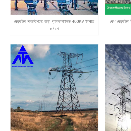
বৈদ্যুতিক সাবস্টেশনের জন্য গ্যালভানাইজড 400KV ইস্পাত
কোণ বৈদ্যুতিক
কাঠামো