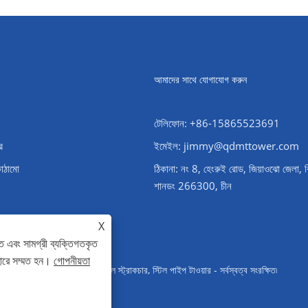
আমাদের সাথে যোগাযোগ করুন
টেলিফোন: +86-15865523691
র
ইমেইল: jimmy@qdmttower.com
কাঠামো
ঠিকানা: নং 8, হেংরুই রোড, জিয়াওঝো জেলা, 
শানডং 266300, চীন
X
ে এবং সামগ্রী ব্যক্তিগতকৃত
হারে সম্মত হন।
গোপনীয়তা
ওয়ার, সাবস্টেশন স্টিল স্ট্রাকচার, স্টিল পাইপ টাওয়ার - সর্বস্বত্ব সংরক্ষিত৷