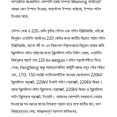
সাম্প্রতিক বছরগুলিতে কোম্পানি দ্বারা সম্পন্ন Weining মানচিত্র?
আমরা কোণ ইস্পাত টাওয়ার, সাবস্টেশন ইস্পাত কাঠামো, ইস্পাত পাইপ
টাওয়ার আছে.
স্টেশন ফেজ ii 220 কেভি বুস্টার স্টেশন এবং লাইন ইঞ্জিনিয়ারিং, গুইঝো
জিনুয়ান ওয়েইনিং মানচিত্র 220 কেভির জন্য জাতীয় বিদ্যুত পাঠান লাইন
ইঞ্জিনিয়ারিং, কালো নদী লং এন লিয়াংশান প্রিফেকচার সিচুয়ান ফায়ার বার্নিং
ট্রান্সমিশন লাইন পাঠানোর জন্য ট্রান্সমিশন লাইন নির্মাণ ফ্রেম, ওয়েইনিং
বিমানবন্দর বাছাই তার 220 kv weigao I লাইন প্রকৌশলীতে ফিরে
গেছে, FengNing মাঞ্চু স্বায়ত্তশাসিত কাউন্টি বরাবর নতুন সৌর শক্তি
কো., LTD. 150 mW ফটোভোলটাইক পাওয়ার জেনারেশন 220kV
ট্রান্সমিশন প্রজেক্ট, 220kV টংকাই লাইন প্রোজেক্ট, 220kV জিয়াং ⅰ
ব্যাক ট্রান্সমিশন লাইন ট্রান্সফার প্রোজেক্ট, 220kV জিয়াং ii ট্রান্সমিশন
লাইন ট্রান্সফার প্রজেক্ট, ইত্যাদি। আমাদের কোম্পানি সময়মতো লোহার
টাওয়ারের সব ধরনের মানের নিশ্চয়তা প্রদান করে সঙ্গে জাতীয় মান, ভাল
বিক্রয়োত্তর সেবা, সামঞ্জস্যপূর্ণ প্রশংসা মালিকদের.