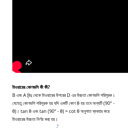
টাওয়ারের কোণগুলি কী কী?
B এবং A বিন্দু থেকে টাওয়ারের উপরের D এর উচ্চতা কোণগুলি পরিপূরক।
যেহেতু কোণগুলি পরিপূরক হয় যদি একটি কোণ θ হয় তবে অন্যটি (90° -
θ)। tan θ এবং tan (90° - θ) = cot θ অনুপাত ব্যবহার করে
টাওয়ারের উচ্চতা নির্ণয় করা হয়।