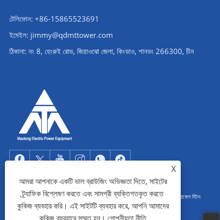
টেলিফোন: +86-15865523691
ইমেইল: jimmy@qdmttower.com
ঠিকানা: নং 8, হেংরুই রোড, জিয়াওঝো জেলা, কিংডাও, শানডং 266300, চীন
X
আমরা আপনাকে একটি ভাল ব্রাউজিং অভিজ্ঞতা দিতে, সাইটের
ট্র্যাফিক বিশ্লেষণ করতে এবং সামগ্রী ব্যক্তিগতকৃত করতে
কপিরাইট © 2022 Qingdao Maotong Power Equipment Co., Ltd. - অ্যাঙ্গেল স্টিল
কুকিজ ব্যবহার করি। এই সাইটটি ব্যবহার করে, আপনি আমাদের
টাওয়ার, সাবস্টেশন স্টিল স্ট্রাকচার, স্টিল পাইপ টাওয়ার - সর্বস্বত্ব সংরক্ষিত৷
কুকিজ ব্যবহারে সম্মত হন।
গোপনীয়তা নীতি