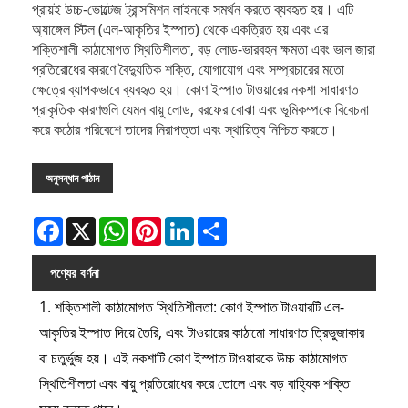
প্রায়ই উচ্চ-ভোল্টেজ ট্রান্সমিশন লাইনকে সমর্থন করতে ব্যবহৃত হয়। এটি
অ্যাঙ্গেল স্টিল (এল-আকৃতির ইস্পাত) থেকে একত্রিত হয় এবং এর
শক্তিশালী কাঠামোগত স্থিতিশীলতা, বড় লোড-ভারবহন ক্ষমতা এবং ভাল জারা
প্রতিরোধের কারণে বৈদ্যুতিক শক্তি, যোগাযোগ এবং সম্প্রচারের মতো
ক্ষেত্রে ব্যাপকভাবে ব্যবহৃত হয়। কোণ ইস্পাত টাওয়ারের নকশা সাধারণত
প্রাকৃতিক কারণগুলি যেমন বায়ু লোড, বরফের বোঝা এবং ভূমিকম্পকে বিবেচনা
করে কঠোর পরিবেশে তাদের নিরাপত্তা এবং স্থায়িত্ব নিশ্চিত করতে।
অনুসন্ধান পাঠান
Facebook
X
WhatsApp
Pinterest
LinkedIn
Share
পণ্যের বর্ণনা
1. শক্তিশালী কাঠামোগত স্থিতিশীলতা: কোণ ইস্পাত টাওয়ারটি এল-
আকৃতির ইস্পাত দিয়ে তৈরি, এবং টাওয়ারের কাঠামো সাধারণত ত্রিভুজাকার
বা চতুর্ভুজ হয়। এই নকশাটি কোণ ইস্পাত টাওয়ারকে উচ্চ কাঠামোগত
স্থিতিশীলতা এবং বায়ু প্রতিরোধের করে তোলে এবং বড় বাহ্যিক শক্তি