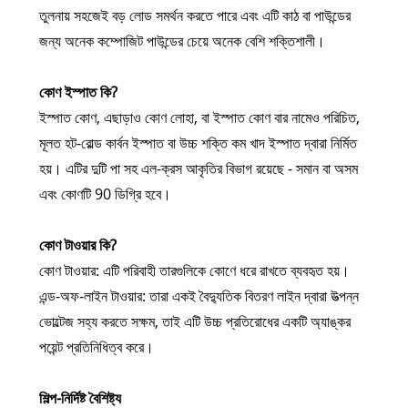
তুলনায় সহজেই বড় লোড সমর্থন করতে পারে এবং এটি কাঠ বা পাউন্ডের
জন্য অনেক কম্পোজিট পাউন্ডের চেয়ে অনেক বেশি শক্তিশালী।
কোণ ইস্পাত কি?
ইস্পাত কোণ, এছাড়াও কোণ লোহা, বা ইস্পাত কোণ বার নামেও পরিচিত,
মূলত হট-রোল্ড কার্বন ইস্পাত বা উচ্চ শক্তি কম খাদ ইস্পাত দ্বারা নির্মিত
হয়। এটির দুটি পা সহ এল-ক্রস আকৃতির বিভাগ রয়েছে - সমান বা অসম
এবং কোণটি 90 ডিগ্রি হবে।
কোণ টাওয়ার কি?
কোণ টাওয়ার: এটি পরিবাহী তারগুলিকে কোণে ধরে রাখতে ব্যবহৃত হয়।
এন্ড-অফ-লাইন টাওয়ার: তারা একই বৈদ্যুতিক বিতরণ লাইন দ্বারা উত্পন্ন
ভোল্টেজ সহ্য করতে সক্ষম, তাই এটি উচ্চ প্রতিরোধের একটি অ্যাঙ্কর
পয়েন্ট প্রতিনিধিত্ব করে।
শিল্প-নির্দিষ্ট বৈশিষ্ট্য