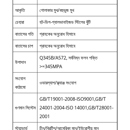
আকৃতি
গোলাকার মুখ/বহুভুজ মুখ
চেহারা
হট-ডিপ-গ্যালভানাইজড স্টিলের খুঁটি
বাতাসের গতি
গ্রাহকের অনুরোধ হিসাবে
বাতাসের চাপ
গ্রাহকের অনুরোধ হিসাবে
Q345B/A572, সর্বনিম্ন ফলন শক্তি
উপাদান
>=345MPA
সংযোগ
ওভারল্যাপ/ফ্ল্যাঞ্জ সংযোগ
কাঠামো
GB/T19001-2008-ISO9001,GB/T
গুণমান সিস্টেম
24001-2004-ISO 14001,GB/T28001-
2001
স্ট্যান্ডার্ড
চীন/ব্রিটিশ/আমেরিকা মান/ইউরোপীয় মান