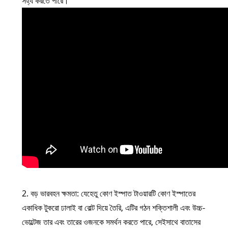
সহ্য করতে পারে।
2. বড় ভারবহন ক্ষমতা: যেহেতু কোণ ইস্পাত টাওয়ারটি কোণ ইস্পাতের
একাধিক টুকরো ঢালাই বা বোল্ট দিয়ে তৈরি, এটির গঠন শক্তিশালী এবং উচ্চ-
ভোল্টেজ তার এবং তারের ওজনকে সমর্থন করতে পারে, সেইসাথে বাতাসের