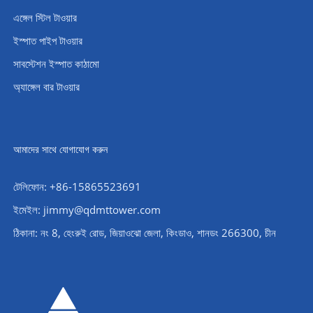
এঙ্গেল স্টিল টাওয়ার
ইস্পাত পাইপ টাওয়ার
সাবস্টেশন ইস্পাত কাঠামো
অ্যাঙ্গেল বার টাওয়ার
আমাদের সাথে যোগাযোগ করুন
টেলিফোন: +86-15865523691
ইমেইল: jimmy@qdmttower.com
ঠিকানা: নং 8, হেংরুই রোড, জিয়াওঝো জেলা, কিংডাও, শানডং 266300, চীন