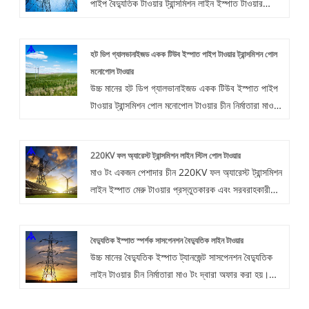
পাইপ বৈদ্যুতিক টাওয়ার ট্রান্সমিশন লাইন ইস্পাত টাওয়ার
প্রদান করতে চাই। আমরা গ্রাহককে প্রথমে রাখি, গুণমান
প্রথম, ক্রমাগত উন্নতি, নীতির জন্য নিখুঁত পরিষেবা।
হট ডিপ গ্যালভানাইজড একক টিউব ইস্পাত পাইপ টাওয়ার ট্রান্সমিশন পোল
মনোপোল টাওয়ার
উচ্চ মানের হট ডিপ গ্যালভানাইজড একক টিউব ইস্পাত পাইপ
টাওয়ার ট্রান্সমিশন পোল মনোপোল টাওয়ার চীন নির্মাতারা মাও টং
দ্বারা অফার করা হয়। মাল্টি-লুপ উপলব্ধি করা সহজ, এইভাবে
শহুরে করিডোরের যানজট হ্রাস করে।
220KV ফল অ্যারেস্ট ট্রান্সমিশন লাইন স্টিল পোল টাওয়ার
মাও টং একজন পেশাদার চীন 220KV ফল অ্যারেস্ট ট্রান্সমিশন
লাইন ইস্পাত মেরু টাওয়ার প্রস্তুতকারক এবং সরবরাহকারী।
ইস্পাত টিউবুলার টাওয়ার কাঠামোর আপেক্ষিক প্রযুক্তিগত এবং
অর্থনৈতিক সুবিধা রয়েছে এবং এটি বড় লোড বহনকারী
বৈদ্যুতিক ইস্পাত স্পর্শক সাসপেনশন বৈদ্যুতিক লাইন টাওয়ার
ট্রান্সমিশন টাওয়ারের জন্য উপযুক্ত।
উচ্চ মানের বৈদ্যুতিক ইস্পাত ট্যানজেন্ট সাসপেনশন বৈদ্যুতিক
লাইন টাওয়ার চীন নির্মাতারা মাও টং দ্বারা অফার করা হয়।
বৈদ্যুতিক ইস্পাত ট্যানজেন্ট সাসপেনশন বৈদ্যুতিক লাইন টাওয়ার
কিনুন যা সরাসরি কম দামে উচ্চ মানের। আমরা কিভাবে মানের