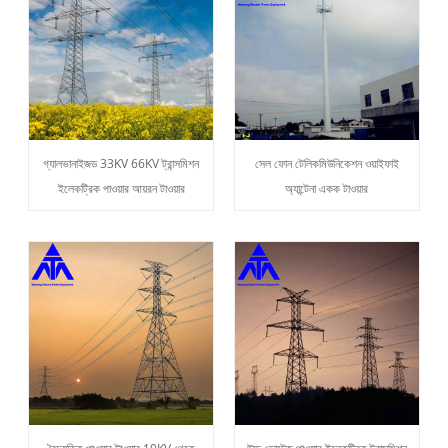
গ্যালভানাইজড 33KV 66KV ট্রান্সমিশন
সেল ফোন টেলিকমিউনিকেশন ওয়াইফাই
ইলেকট্রিক পাওয়ার আয়রন টাওয়ার
অ্যান্টেনা একক টাওয়ার