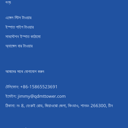
পণ্য
এঙ্গেল স্টিল টাওয়ার
ইস্পাত পাইপ টাওয়ার
সাবস্টেশন ইস্পাত কাঠামো
অ্যাঙ্গেল বার টাওয়ার
আমাদের সাথে যোগাযোগ করুন
টেলিফোন: +86-15865523691
ইমেইল: jimmy@qdmttower.com
ঠিকানা: নং 8, হেংরুই রোড, জিয়াওঝো জেলা, কিংডাও, শানডং 266300, চীন