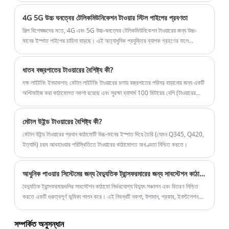
4G 5G উচ্চ ঘনত্বের টেলিকমিউনিকেশন টাওয়ার স্টিল পাইপের প্রবণতা
শিল্প বিশেষজ্ঞদের মতে, 4G এবং 5G উচ্চ-ঘনত্বের টেলিকমিউনিকেশন টাওয়ারের জন্য উচ্চ-
মানের ইস্পাত পাইপের চাহিদা বাড়ছে। এই অত্যাধুনিক প্রযুক্তির ব্যাপক গ্রহণের ফলে
টেলিযোগাযোগ পরিকাঠামোর চাহিদা অভূতপূর্ব বৃদ্ধি পেয়েছে, যার জন্য উচ্চ-মানের ইস্পাত পাইপ
ব্যবহার করা প্রয়োজন।
ধাতব বজ্রপাতের টাওয়ারের বৈশিষ্ট্য কী?
দক্ষ লাইটনিং ইনডাকশন: মেটাল লাইটনিং টাওয়ারের ডগায় বজ্রপাতের পরিসর বাড়ানোর জন্য একটি
অপ্টিমাইজ করা কাঠামোগত নকশা রয়েছে এবং সুরক্ষা ব্যাসার্ধ 100 মিটারের বেশি (টাওয়ারের
উচ্চতার উপর নির্ভর করে)।
মেটাল উইন্ড টাওয়ারের বৈশিষ্ট্য কী?
মেটাল উইন্ড টাওয়ারের প্রধান কাঠামোটি উচ্চ-মানের ইস্পাত দিয়ে তৈরি (যেমন Q345, Q420,
ইত্যাদি) চরম আবহাওয়ার পরিস্থিতিতে টাওয়ারের কাঠামোগত অখণ্ডতা নিশ্চিত করতে।
আধুনিক পাওয়ার সিস্টেমের জন্য বৈদ্যুতিক ট্রান্সফরমারের জন্য সাবস্টেশন কাঠামোকে কী অপরিহার্য করে তোলে
বৈদ্যুতিক ট্রান্সফরমারগুলির সাবস্টেশন কাঠামো নির্ভরযোগ্য বিদ্যুৎ সঞ্চালন এবং বিতরণ নিশ্চিত
করতে একটি গুরুত্বপূর্ণ ভূমিকা পালন করে। এই নিবন্ধটি নকশা, উপাদান, প্রকার, ইনস্টলেশন
অনুশীলন, নিরাপত্তা বিবেচনা এবং সাবস্টেশন কাঠামোর ভবিষ্যত প্রবণতা অন্বেষণ করে। এই
উপাদানগুলি বোঝার মাধ্যমে, প্রকৌশলী, ইউটিলিটি কোম্পানি এবং সিদ্ধান্ত গ্রহণকারীরা
সম্পর্কিত অনুসন্ধান
কর্মক্ষমতা এবং নিরাপত্তাকে অপ্টিমাইজ করতে পারে যখন অপারেশনাল খরচ কমাতে পারে।