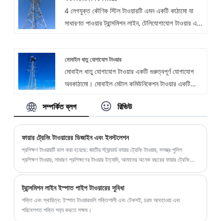
4 লেগযুক্ত কৌণিক স্টিল টাওয়ারটি এমন একটি কাঠামো যা
সাধারণত পাওয়ার ট্রান্সমিশন লাইন, টেলিযোগাযোগ টাওয়ার এবং
অন্যান্য প্রয়োগের পরিস্থিতিগুলিতে ব্যবহৃত হয় যা উচ্চতা এবং
স্থায়িত্বের প্রয়োজন হয়। কিংডাও মাওটং পাওয়ার সরঞ্জাম
মোবাইল ধাতু যোগাযোগ টাওয়ার
কোং, লিমিটেড বিভিন্ন ইস্পাত টাওয়ার উত্পাদনে বিশেষজ্ঞ,
মোবাইল ধাতু যোগাযোগ টাওয়ার একটি গুরুত্বপূর্ণ যোগাযোগ
প্রধান পণ্যগুলি 4 লেগযুক্ত কৌণিক স্টিল টাওয়ার এবং বিভিন্ন
অবকাঠামো। মোবাইল মেটাল কমিউনিকেশন টাওয়ার একটি
স্টিল কাঠামো পণ্য। আমাদের পণ্যগুলি পছন্দসই মূল্যে বিক্রি
লম্বা ধাতব কাঠামো যা ওয়্যারলেস যোগাযোগ সংকেতগুলির
হয়েছে এবং ইউরোপ এবং মার্কিন যুক্তরাষ্ট্র, দক্ষিণ -পূর্ব এশিয়া
সম্পর্কিত ব্লগ
রিভিউ
সংক্রমণ এবং সংবর্ধনা সক্ষম করতে অ্যান্টেনা এবং সিগন্যাল
এবং আফ্রিকার মতো বিদেশী দেশগুলি থেকে ভাল খ্যাতি
ট্রান্সমিটারগুলির মতো টেলিযোগাযোগ সরঞ্জাম সমর্থন করার জন্য
রয়েছে।
ডিজাইন করা হয়েছে।
ফায়ার ট্রেনিং টাওয়ারের ডিজাইন এবং ইনস্টলেশন
প্রশিক্ষণ টাওয়ারটি ভাগ করা হয়েছে: জাতীয় স্ট্যান্ডার্ড ফায়ার ট্রেনিং টাওয়ার, সশস্ত্র পুলিশ
প্রশিক্ষণ টাওয়ার, সাধারণ প্রশিক্ষণের টাওয়ার ইত্যাদি, আমাদের অনেক বছরের ফায়ার ট্রেনিং
টাওয়ার উত্পাদন অভিজ্ঞতা রয়েছে
ট্রান্সমিশন লাইন ইস্পাত পাইপ টাওয়ারের সুবিধা
শক্তি এবং স্থায়িত্ব: ইস্পাত টাওয়ারগুলি শক্তিশালী এবং টেকসই, চরম আবহাওয়া এবং
পরিবেশগত শক্তি সহ্য করতে সক্ষম।