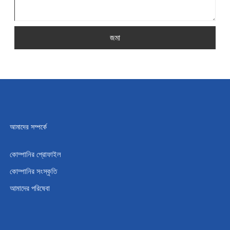
জমা
আমাদের সম্পর্কে
কোম্পানির প্রোফাইল
কোম্পানির সংস্কৃতি
আমাদের পরিষেবা