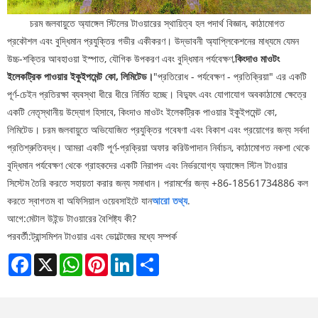
চরম জলবায়ুতে অ্যাঙ্গেল স্টিলের টাওয়ারের স্থায়িত্ব হল পদার্থ বিজ্ঞান, কাঠামোগত
প্রকৌশল এবং বুদ্ধিমান প্রযুক্তির গভীর একীকরণ। উদ্ভাবনী অ্যাপ্লিকেশনের মাধ্যমে যেমন
উচ্চ-শক্তির আবহাওয়া ইস্পাত, যৌগিক উপকরণ এবং বুদ্ধিমান পর্যবেক্ষণ,
কিংদাও মাওটং
ইলেকট্রিক পাওয়ার ইকুইপমেন্ট কো, লিমিটেড।
"প্রতিরোধ - পর্যবেক্ষণ - প্রতিক্রিয়া" এর একটি
পূর্ণ-চেইন প্রতিরক্ষা ব্যবস্থা ধীরে ধীরে নির্মিত হচ্ছে। বিদ্যুৎ এবং যোগাযোগ অবকাঠামো ক্ষেত্রে
একটি নেতৃস্থানীয় উদ্যোগ হিসাবে, কিংদাও মাওটং ইলেকট্রিক পাওয়ার ইকুইপমেন্ট কো,
লিমিটেড। চরম জলবায়ুতে অভিযোজিত প্রযুক্তির গবেষণা এবং বিকাশ এবং প্রয়োগের জন্য সর্বদা
প্রতিশ্রুতিবদ্ধ। আমরা একটি পূর্ণ-প্রক্রিয়া অফার করি
উপাদান নির্বাচন, কাঠামোগত নকশা থেকে
বুদ্ধিমান পর্যবেক্ষণ থেকে গ্রাহকদের একটি নিরাপদ এবং নির্ভরযোগ্য অ্যাঙ্গেল স্টিল টাওয়ার
সিস্টেম তৈরি করতে সহায়তা করার জন্য সমাধান। পরামর্শের জন্য +86-18561734886 কল
করতে স্বাগতম বা অফিসিয়াল ওয়েবসাইটে যান
আরো তথ্য
.
আগে:
মেটাল উইন্ড টাওয়ারের বৈশিষ্ট্য কী?
পরবর্তী:
ট্রান্সমিশন টাওয়ার এবং ভোল্টেজের মধ্যে সম্পর্ক
Facebook
X
WhatsApp
Pinterest
LinkedIn
Share