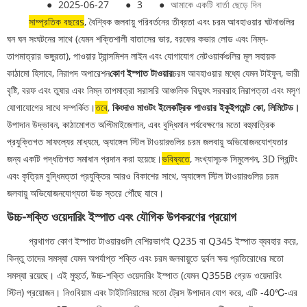
●
2025-06-27
●
3
●
আমাকে একটি বার্তা ছেড়ে দিন
সাম্প্রতিক বছরে
s
, বৈশ্বিক জলবায়ু পরিবর্তনের তীব্রতা এবং চরম আবহাওয়ার ঘটনাগুলির
ঘন ঘন সংঘটনের সাথে (যেমন শক্তিশালী বাতাসের ভার, বরফের কভার লোড এবং নিম্ন-
তাপমাত্রার ভঙ্গুরতা), পাওয়ার ট্রান্সমিশন লাইন এবং যোগাযোগ নেটওয়ার্কগুলির মূল সহায়ক
কাঠামো হিসাবে, নিরাপদ অপারেশন
কোণ ইস্পাত টাওয়ার
চরম আবহাওয়ার মধ্যে যেমন টাইফুন, ভারী
বৃষ্টি, বরফ এবং তুষার এবং নিম্ন তাপমাত্রা সরাসরি আঞ্চলিক বিদ্যুৎ সরবরাহ নিরাপত্তা এবং মসৃণ
যোগাযোগের সাথে সম্পর্কিত।
তবে
,
কিংদাও মাওটং ইলেকট্রিক পাওয়ার ইকুইপমেন্ট কো, লিমিটেড।
উপাদান উদ্ভাবন, কাঠামোগত অপ্টিমাইজেশান, এবং বুদ্ধিমান পর্যবেক্ষণের মতো বহুমাত্রিক
প্রযুক্তিগত সাফল্যের মাধ্যমে, অ্যাঙ্গেল স্টিল টাওয়ারগুলির চরম জলবায়ু অভিযোজনযোগ্যতার
জন্য একটি পদ্ধতিগত সমাধান প্রদান করা হয়েছে।
ভবিষ্যতে
, সংখ্যাসূচক সিমুলেশন, 3D প্রিন্টিং
এবং কৃত্রিম বুদ্ধিমত্তা প্রযুক্তির আরও বিকাশের সাথে, অ্যাঙ্গেল স্টিল টাওয়ারগুলির চরম
জলবায়ু অভিযোজনযোগ্যতা উচ্চ স্তরে পৌঁছে যাবে।
উচ্চ-শক্তি ওয়েদারিং ইস্পাত এবং যৌগিক উপকরণের প্রয়োগ
প্রথাগত কোণ ইস্পাত টাওয়ারগুলি বেশিরভাগই Q235 বা Q345 ইস্পাত ব্যবহার করে,
কিন্তু তাদের সমস্যা যেমন অপর্যাপ্ত শক্তি এবং চরম জলবায়ুতে দুর্বল ক্ষয় প্রতিরোধের মতো
সমস্যা রয়েছে। এই মুহুর্তে, উচ্চ-শক্তি ওয়েদারিং ইস্পাত (যেমন Q355B গ্রেড ওয়েদারিং
স্টিল) প্রয়োজন। নিওবিয়াম এবং টাইটানিয়ামের মতো ট্রেস উপাদান যোগ করে, এটি -40℃-এর