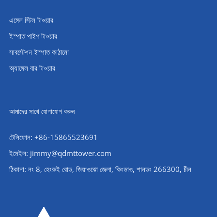
এঙ্গেল স্টিল টাওয়ার
ইস্পাত পাইপ টাওয়ার
সাবস্টেশন ইস্পাত কাঠামো
অ্যাঙ্গেল বার টাওয়ার
আমাদের সাথে যোগাযোগ করুন
টেলিফোন: +86-15865523691
ইমেইল: jimmy@qdmttower.com
ঠিকানা: নং 8, হেংরুই রোড, জিয়াওঝো জেলা, কিংডাও, শানডং 266300, চীন