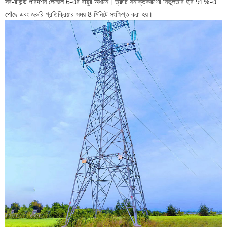
সর্ব-রাউন্ড পরিদর্শন লেভেল 6-এর বায়ুর অধীনে। ত্রুটি সনাক্তকরণের নির্ভুলতার হার 91%-এ
পৌঁছে এবং জরুরি প্রতিক্রিয়ার সময় 8 মিনিটে সংক্ষিপ্ত করা হয়।