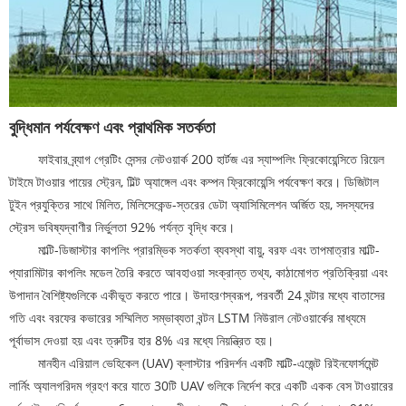
বুদ্ধিমান পর্যবেক্ষণ এবং প্রাথমিক সতর্কতা
ফাইবার ব্র্যাগ গ্রেটিং সেন্সর নেটওয়ার্ক 200 হার্টজ এর স্যাম্পলিং ফ্রিকোয়েন্সিতে রিয়েল
টাইমে টাওয়ার পায়ের স্ট্রেন, টিল্ট অ্যাঙ্গেল এবং কম্পন ফ্রিকোয়েন্সি পর্যবেক্ষণ করে। ডিজিটাল
টুইন প্রযুক্তির সাথে মিলিত, মিলিসেকেন্ড-স্তরের ডেটা অ্যাসিমিলেশন অর্জিত হয়, সদস্যদের
স্ট্রেস ভবিষ্যদ্বাণীর নির্ভুলতা 92% পর্যন্ত বৃদ্ধি করে।
মাল্টি-ডিজাস্টার কাপলিং প্রারম্ভিক সতর্কতা ব্যবস্থা বায়ু, বরফ এবং তাপমাত্রার মাল্টি-
প্যারামিটার কাপলিং মডেল তৈরি করতে আবহাওয়া সংক্রান্ত তথ্য, কাঠামোগত প্রতিক্রিয়া এবং
উপাদান বৈশিষ্ট্যগুলিকে একীভূত করতে পারে। উদাহরণস্বরূপ, পরবর্তী 24 ঘন্টার মধ্যে বাতাসের
গতি এবং বরফের কভারের সম্মিলিত সম্ভাব্যতা বন্টন LSTM নিউরাল নেটওয়ার্কের মাধ্যমে
পূর্বাভাস দেওয়া হয় এবং ত্রুটির হার 8% এর মধ্যে নিয়ন্ত্রিত হয়।
মানহীন এরিয়াল ভেহিকেল (UAV) ক্লাস্টার পরিদর্শন একটি মাল্টি-এজেন্ট রিইনফোর্সমেন্ট
লার্নিং অ্যালগরিদম গ্রহণ করে যাতে 30টি UAV গুলিকে নির্দেশ করে একটি একক বেস টাওয়ারের