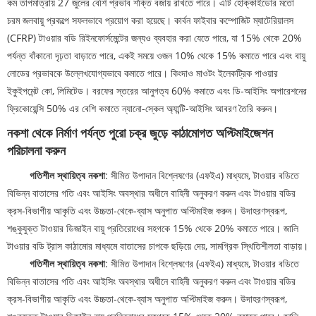
কম তাপমাত্রায় 27 জুলের বেশি প্রভাব শক্তি বজায় রাখতে পারে। এটি হোক্কাইডোর মতো
চরম জলবায়ু প্রকল্পে সফলভাবে প্রয়োগ করা হয়েছে। কার্বন ফাইবার কম্পোজিট ম্যাটেরিয়ালস
(CFRP) টাওয়ার বডি রিইনফোর্সমেন্টের জন্যও ব্যবহার করা যেতে পারে, যা 15% থেকে 20%
পর্যন্ত বাঁকানো দৃঢ়তা বাড়াতে পারে, একই সময়ে ওজন 10% থেকে 15% কমাতে পারে এবং বায়ু
লোডের প্রভাবকে উল্লেখযোগ্যভাবে কমাতে পারে। কিংদাও মাওটং ইলেকট্রিক পাওয়ার
ইকুইপমেন্ট কো, লিমিটেড। বরফের স্তরের আনুগত্য 60% কমাতে এবং ডি-আইসিং অপারেশনের
ফ্রিকোয়েন্সি 50% এর বেশি কমাতে ন্যানো-স্কেল অ্যান্টি-আইসিং আবরণ তৈরি করুন।
নকশা থেকে নির্মাণ পর্যন্ত পুরো চক্র জুড়ে কাঠামোগত অপ্টিমাইজেশন
পরিচালনা করুন
গতিশীল স্থায়িত্ব নকশা
: সীমিত উপাদান বিশ্লেষণের (এফইএ) মাধ্যমে, টাওয়ার বডিতে
বিভিন্ন বাতাসের গতি এবং আইসিং অবস্থার অধীনে বাহিনী অনুকরণ করুন এবং টাওয়ার বডির
ক্রস-বিভাগীয় আকৃতি এবং উচ্চতা-থেকে-ব্যাস অনুপাত অপ্টিমাইজ করুন। উদাহরণস্বরূপ,
শঙ্কুযুক্ত টাওয়ার ডিজাইন বায়ু প্রতিরোধের সহগকে 15% থেকে 20% কমাতে পারে। জালি
টাওয়ার বডি ট্রাস কাঠামোর মাধ্যমে বাতাসের চাপকে ছড়িয়ে দেয়, সামগ্রিক স্থিতিশীলতা বাড়ায়।
গতিশীল স্থায়িত্ব নকশা
: সীমিত উপাদান বিশ্লেষণের (এফইএ) মাধ্যমে, টাওয়ার বডিতে
বিভিন্ন বাতাসের গতি এবং আইসিং অবস্থার অধীনে বাহিনী অনুকরণ করুন এবং টাওয়ার বডির
ক্রস-বিভাগীয় আকৃতি এবং উচ্চতা-থেকে-ব্যাস অনুপাত অপ্টিমাইজ করুন। উদাহরণস্বরূপ,