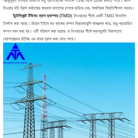
শঙ্কুযুক্ত টাওয়ার ডিজাইন বায়ু প্রতিরোধের সহগকে 15% থেকে 20% কমাতে পারে। জালি
টাওয়ার বডি ট্রাস কাঠামোর মাধ্যমে বাতাসের চাপকে ছড়িয়ে দেয়, সামগ্রিক স্থিতিশীলতা বাড়ায়।
ইন্টেলিজেন্ট টিউনড ম্যাস ড্যাম্পার (TMD)
: টাওয়ারের শীর্ষে একটি TMD ডিভাইস
ইনস্টল করা আছে। রিয়েল টাইমে ভর ব্লকের কম্পন ফ্রিকোয়েন্সি সামঞ্জস্য করে, বায়ু-প্ররোচিত
কম্পন দমন করা হয়। এটি পরিমাপ করা হয়েছে যে টাওয়ারের শীর্ষে স্থানচ্যুতি নিরাপত্তা
থ্রেশহোল্ডের 85% এর মধ্যে হ্রাস করা যেতে পারে।