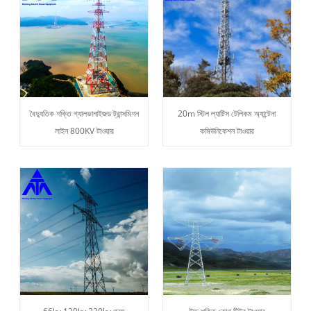
বৈদ্যুতিক শক্তি গ্যালভানাইজড ট্রান্সমিশন
20m স্টিল ল্যাটিস টেলিকম অ্যান্টেনা
লাইন 800KV টাওয়ার
কমিউনিকেশন টাওয়ার