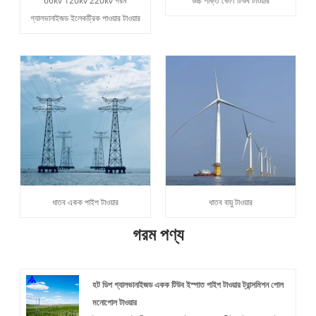
66kv 120kv 220kv গরম
উচ্চ শক্তি কোণ টিউব টাওয়ার
গ্যালভানাইজড ইলেকট্রিক পাওয়ার টাওয়ার
ধাতব একক পাইপ টাওয়ার
ধাতব বায়ু টাওয়ার
গরম পণ্য
হট ডিপ গ্যালভানাইজড একক টিউব ইস্পাত পাইপ টাওয়ার ট্রান্সমিশন পোল
মনোপোল টাওয়ার