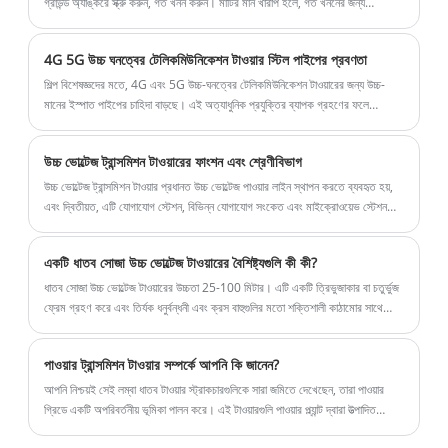
গ্রাউন্ড অ্যাঙ্করে স্ক্রু করুন, গর্ত খনন করুন। মাটির মান খারাপ হলে, গর্ত খননের জন্য
প্রয়োজনীয় কংক্রিট ঢালা ব্যবহার।
4G 5G উচ্চ ঘনত্বের টেলিকমিউনিকেশন টাওয়ার স্টিল পাইপের প্রবণতা
শিল্প বিশেষজ্ঞদের মতে, 4G এবং 5G উচ্চ-ঘনত্বের টেলিকমিউনিকেশন টাওয়ারের জন্য উচ্চ-
মানের ইস্পাত পাইপের চাহিদা বাড়ছে। এই অত্যাধুনিক প্রযুক্তির ব্যাপক গ্রহণের ফলে
টেলিযোগাযোগ পরিকাঠামোর চাহিদা অভূতপূর্ব বৃদ্ধি পেয়েছে, যার জন্য উচ্চ-মানের ইস্পাত পাইপ
ব্যবহার করা প্রয়োজন।
উচ্চ ভোল্টেজ ট্রান্সমিশন টাওয়ারের ফাংশন এবং শ্রেণীবিভাগ
উচ্চ ভোল্টেজ ট্রান্সমিশন টাওয়ার প্রধানত উচ্চ ভোল্টেজ পাওয়ার লাইন স্থাপন করতে ব্যবহৃত হয়,
এবং দ্বিতীয়ত, এটি যোগাযোগ স্টেশন, বিভিন্ন যোগাযোগ সংকেত এবং মাইক্রোওয়েভ স্টেশন
সংকেত ইত্যাদির জন্যও ব্যবহার করা যেতে পারে। উচ্চতা আশেপাশের পরিবেশের উপর প্রভাব
এড়াতে এবং নিরাপত্তা দুর্ঘটনা রোধ করতে হয়।
একটি ধাতব সোজা উচ্চ ভোল্টেজ টাওয়ারের বৈশিষ্ট্যগুলি কী কী?
ধাতব সোজা উচ্চ ভোল্টেজ টাওয়ারের উচ্চতা 25-100 মিটার। এটি একটি ত্রিভুজাকার বা চতুর্ভুজ
ফ্রেম গ্রহণ করে এবং তির্যক ধনুর্বন্ধনী এবং ক্রস বাহুগুলির মতো শক্তিশালী কাঠামোর সাথে
সজ্জিত। এটি শক্তিশালী বাতাস এবং ভূমিকম্পের মতো প্রাকৃতিক দুর্যোগ সহ্য করতে পারে এবং
বিদ্যুৎ সঞ্চালনের ধারাবাহিকতা নিশ্চিত করতে পারে।
পাওয়ার ট্রান্সমিশন টাওয়ার সম্পর্কে আপনি কি জানেন?
আপনি নিশ্চয়ই সেই লম্বা ধাতব টাওয়ার স্ট্রাকচারগুলিকে সারা জমিতে দেখেছেন, তারা পাওয়ার
গ্রিডে একটি অপরিবর্তনীয় ভূমিকা পালন করে। এই টাওয়ারগুলি পাওয়ার প্ল্যান্ট দ্বারা উত্পাদিত
বিদ্যুত নিরাপদে এবং দক্ষতার সাথে প্রতিটি বাড়িতে বহন করে, আমাদের দৈনন্দিন জীবনকে অবিরাম