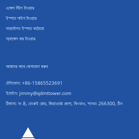
এঙ্গেল স্টিল টাওয়ার
ইস্পাত পাইপ টাওয়ার
সাবস্টেশন ইস্পাত কাঠামো
অ্যাঙ্গেল বার টাওয়ার
আমাদের সাথে যোগাযোগ করুন
টেলিফোন: +86-15865523691
ইমেইল: jimmy@qdmttower.com
ঠিকানা: নং 8, হেংরুই রোড, জিয়াওঝো জেলা, কিংডাও, শানডং 266300, চীন