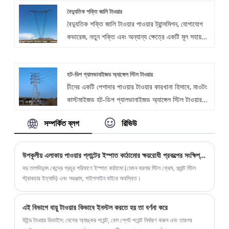
কার্যকলাপ সহ কঠোর পরিবেশগত অবস্থা সহ্য করার ক্ষমতার
জন্য উপযুক্ত এছাড়াও বৈদ্যুতিক শক্তি, ধাতুবিদ্যা, রেলওয়ে,
বৈদ্যুতিক শক্তি জালি টাওয়ার
ওভারহেড লাইনের জন্য ব্যবহৃত হয়, স্থিতিশীল বর্তমান
জন্য বিখ্যাত।
ইস্পাত, জাহাজ, সৈন্য, বিমান, রাসায়নিক শিল্প,...
বৈদ্যুতিক শক্তি জালি টাওয়ার পাওয়ার ট্রান্সমিশন, যোগাযোগ
সংক্রমণ নিশ্চিত করতে দীর্ঘ অঞ্চল জুড়ে।
কভারেজ, নতুন শক্তি এবং অন্যান্য ক্ষেত্রে একটি মূল সহায়ক
সুবিধা হিসাবে কাজ করে। Qingdao Maotong®
Power Tower Co., Ltd. একটি ট্রাস টাওয়ার
হট-ডিপ গ্যালভানাইজড অ্যাঙ্গেল স্টিল টাওয়ার
প্রস্তুতকারক হিসেবে গ্রাহকদের সর্বোত্তম দামে বৈদ্যুতিক
চীনের একটি পেশাদার পাওয়ার টাওয়ার কারখানা হিসাবে, মাওটং
শক্তি জালি টাওয়ারের অফার করবে।
কাস্টমাইজড হট-ডিপ গ্যালভানাইজড অ্যাঙ্গেল স্টিল টাওয়ার
তৈরিতে বিশেষীকরণ করে, যা উচ্চ-বৃদ্ধি জালযুক্ত ইস্পাত
সম্পর্কিত ব্লগ
রিভিউ
কাঠামো যা প্রধানত ন্যূনতম ওয়েল্ডিং কাজের সাথে বল্ট দ্বারা
সংযুক্ত। এই টেকসই টাওয়ারগুলি উচ্চ-মানের কাঁচামাল দিয়ে
তৈরি, নির্ভরযোগ্য গুণমান সহ, শক্তি এবং যোগাযোগ ক্ষেত্রের
উপকূলীয় এলাকায় পাওয়ার প্লান্টের ইস্পাত কাঠামোর ক্ষয়রোধী প্রকল্পের সংক্ষিপ্ত বিশ্লেষণ
জন্য উপযুক্ত।
বড় তাপবিদ্যুৎ কেন্দ্রে প্রচুর পরিমাণে ইস্পাত কাঠামো (যেমন বয়লার স্টিল ফ্রেম, প্ল্যান্ট স্টিল
স্ট্রাকচার ইত্যাদি) এবং সরঞ্জাম, পাইপলাইন বাইরে অবস্থিত।
এই বিভাগে বায়ু টাওয়ার কিভাবে ইনস্টল করতে হয় তা বর্ণনা করে
উইন্ড টাওয়ার ডিভাইস: বেসের অ্যাঙ্কর পয়েন্ট, বেস প্লেট পয়েন্ট নির্ধারণ করুন এবং তারপর