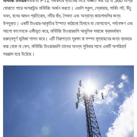
মনিটরিং টাওয়ার
সাধারণত PTZ নজরদারি ক্যামেরা দিয়ে সজ্জিত করা হয় যা 360 ডিগ্রী
ঘোরাতে পারে অলরাউন্ড মনিটরিং অর্জন করতে। এগুলি স্কুল, স্কোয়ার, পার্কিং লট, উঁচু
ভবন, বনের আগুন প্রতিরোধ, নদীর বাঁধ, সৈকত এবং অন্যান্য জায়গাগুলির জন্য
উপযুক্ত। একটি টাওয়ার-আকৃতির ইস্পাত কাঠামো হিসাবে যা যোগাযোগ, পর্যবেক্ষণ এবং
আলো ফাংশনকে একীভূত করে, মনিটরিং টাওয়ারগুলি আধুনিক সমাজে ক্রমবর্ধমান
গুরুত্বপূর্ণ ভূমিকা পালন করে। এটি নিরাপত্তা সুরক্ষা বা সম্পদ মূল্যায়নের জন্য ব্যবহার
করা হোক না কেন, মনিটরিং টাওয়ারগুলি তাদের অনন্য সুবিধার সাথে একটি অপরিহার্য
সরঞ্জাম হয়ে উঠেছে।