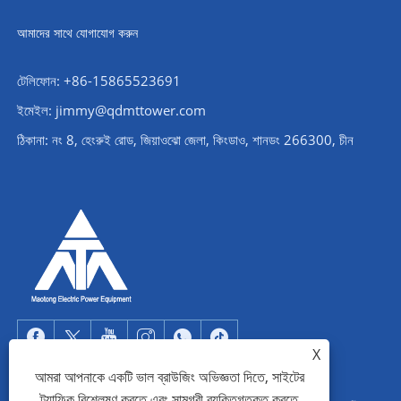
আমাদের সাথে যোগাযোগ করুন
টেলিফোন: +86-15865523691
ইমেইল: jimmy@qdmttower.com
ঠিকানা: নং 8, হেংরুই রোড, জিয়াওঝো জেলা, কিংডাও, শানডং 266300, চীন
X
আমরা আপনাকে একটি ভাল ব্রাউজিং অভিজ্ঞতা দিতে, সাইটের
ট্র্যাফিক বিশ্লেষণ করতে এবং সামগ্রী ব্যক্তিগতকৃত করতে