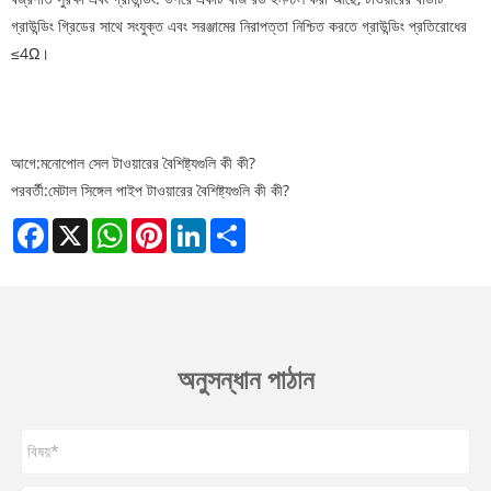
গ্রাউন্ডিং গ্রিডের সাথে সংযুক্ত এবং সরঞ্জামের নিরাপত্তা নিশ্চিত করতে গ্রাউন্ডিং প্রতিরোধের
≤4Ω।
আগে:
মনোপোল সেল টাওয়ারের বৈশিষ্ট্যগুলি কী কী?
পরবর্তী:
মেটাল সিঙ্গেল পাইপ টাওয়ারের বৈশিষ্ট্যগুলি কী কী?
Facebook
X
WhatsApp
Pinterest
LinkedIn
Share
অনুসন্ধান পাঠান