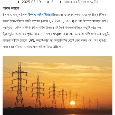
●
2025-05-19
●
5
●
আমাকে একটি বার্তা ছেড়ে দিন
প্রধান কাঠামো
উপাদান: ধাতু পর্যবেক্ষণ
ইস্পাত পাইপ টাওয়ার
টাওয়ারের ভারবহন ক্ষমতা এবং স্থায়িত্ব নিশ্চিত
করতে উচ্চ-শক্তির কার্বন ইস্পাত (যেমন Q235B, Q345B) বা খাদ ইস্পাত ব্যবহার করে।
প্রক্রিয়া: মেটাল মনিটরিং স্টিল পাইপ টাওয়ার হট-ডিপ গ্যালভানাইজড অ্যান্টি-জারোশন
ট্রিটমেন্টের জন্য, যার পৃষ্ঠের আবরণের বেধ ≥85μm এবং 20 বছরেরও বেশি সময় ধরে অ্যান্টি-
জারেশন লাইফ রয়েছে; 3PE অ্যান্টি-জারা বা ফ্লুরোকার্বন পেইন্ট লেপ সমুদ্র এবং শিল্প দূষণের
মতো চরম পরিবেশের সাথে খাপ খাইয়ে নিতে ঐচ্ছিক।