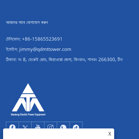
আমাদের সাথে যোগাযোগ করুন
টেলিফোন: +86-15865523691
ইমেইল: jimmy@qdmttower.com
ঠিকানা: নং 8, হেংরুই রোড, জিয়াওঝো জেলা, কিংডাও, শানডং 266300, চীন
X