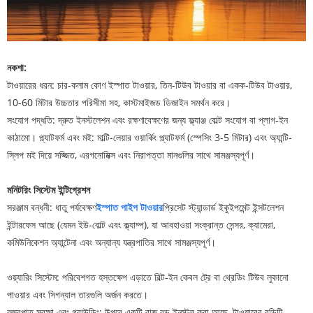
নকশা:
টাওয়ারের ধরন: চার-কলাম কোণ ইস্পাত টাওয়ার, তিন-টিউব টাওয়ার বা একক-টিউব টাওয়ার,
10-60 মিটার উচ্চতার পরিসীমা সহ, কাস্টমাইজড ডিজাইন সমর্থন করে।
সংযোগ পদ্ধতি: দ্রুত ইনস্টলেশন এবং রক্ষণাবেক্ষণের জন্য ফ্ল্যাঞ্জ বোল্ট সংযোগ বা প্লাগ-ইন
কাঠামো। প্ল্যাটফর্ম এবং মই: মাল্টি-লেয়ার ওয়ার্কিং প্ল্যাটফর্ম (স্পেসিং 3-5 মিটার) এবং অ্যান্টি-
স্লিপ মই দিয়ে সজ্জিত, এরগনোমিক্স এবং নিরাপত্তা মানগুলির সাথে সামঞ্জস্যপূর্ণ।
মনিটরিং সিস্টেম ইন্টিগ্রেশন
সরঞ্জাম বন্ধনী: ধাতু পর্যবেক্ষণ
ইস্পাত পাইপ টাওয়ার
প্রিসেট স্ট্যান্ডার্ড ইকুইপমেন্ট ইন্সটলেশন
ইন্টারফেস আছে (যেমন ইউ-বোল্ট এবং ক্ল্যাম্প), যা আবহাওয়া সংক্রান্ত সেন্সর, ক্যামেরা,
কমিউনিকেশন অ্যান্টেনা এবং অন্যান্য যন্ত্রপাতির সাথে সামঞ্জস্যপূর্ণ।
ওয়্যারিং সিস্টেম: পরিবেশগত হস্তক্ষেপ এড়াতে বিল্ট-ইন কেবল ট্রে বা থ্রেডিং টিউব লুকানো
পাওয়ার এবং সিগন্যাল তারগুলি অর্জন করতে।
বজ্রপাত সুরক্ষা এবং গ্রাউন্ডিং: উপরে একটি বাজ রড ইনস্টল করা আছে, টাওয়ারের বডিটি