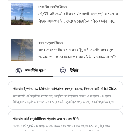
সোজা উচ্চ ভোল্টেজ টাওয়ার
স্ট্রেইট হাই ভোল্টেজ টাওয়ার হ'ল একটি গুরুত্বপূর্ণ কাঠামো যা
বিদ্যুৎ ব্যবস্থায় উচ্চ ভোল্টেজ বৈদ্যুতিক শক্তি সমর্থন এবং
প্রেরণ করতে ব্যবহৃত হয়। স্ট্রেইট হাই ভোল্টেজ টাওয়ারটি
মাওটং দ্বারা ডিজাইন করা একটি নতুন ধরণের আয়রন টাওয়ার।
ধাতব সংক্রমণ টাওয়ার
ধাতব সংক্রমণ টাওয়ার পাওয়ার ট্রান্সমিশন নেটওয়ার্কের মূল
অবকাঠামো। ধাতব সংক্রমণ টাওয়ারটি উচ্চ-ভোল্টেজ বা অতি-
উচ্চ-ভোল্টেজ ট্রান্সমিশন লাইনগুলিকে সমর্থন করার জন্য ব্যবহৃত
সম্পর্কিত ব্লগ
রিভিউ
হয় যাতে বৈদ্যুতিক শক্তি নিরাপদে এবং দক্ষতার সাথে বিদ্যুৎ
কেন্দ্রগুলি থেকে শেষ ব্যবহারকারীদের কাছে প্রেরণ করা হয় তা
নিশ্চিত করতে।
পাওয়ার ইস্পাত রড নির্মাতারা আপনাকে ব্যাখ্যা করতে, কিভাবে এটি মরিচা উচিত.
আমরা জানি যে বৈদ্যুতিক ইস্পাত রড, প্রযুক্তিগত উন্নয়নের কারণে এখন দ্রুত এবং দ্রুত,
ঐতিহ্যগত বৈদ্যুতিক ইস্পাত রডের জন্য একটি নতুন বিকল্প পণ্য রয়েছে, এখন বৈদ্যুতিক ইস্পাত
রড মূলত উচ্চতা বেশি...
পাওয়ার সার্জ প্রোটেক্টরের প্রকার এবং কাজের নীতি
পাওয়ার সার্জ প্রটেক্টরের মধ্যে রয়েছে একক-ফেজ পাওয়ার সার্জ প্রোটেকশন বক্স, থ্রি-ফেজ