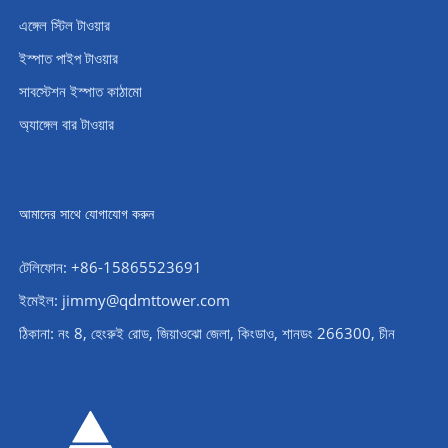
এঙ্গেল স্টিল টাওয়ার
ইস্পাত পাইপ টাওয়ার
সাবস্টেশন ইস্পাত কাঠামো
অ্যাঙ্গেল বার টাওয়ার
আমাদের সাথে যোগাযোগ করুন
টেলিফোন: +86-15865523691
ইমেইল: jimmy@qdmttower.com
ঠিকানা: নং 8, হেংরুই রোড, জিয়াওঝো জেলা, কিংডাও, শানডং 266300, চীন