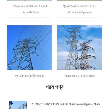
মাইক্রোওয়েভ কমিউনিকেশন টাওয়ার 4
Q420 বৈদ্যুতিক সাবস্টেশন ইস্পাত
লেগড ল্যাটিস টাওয়ার
কাঠামো পাওয়ার ট্রান্সফরমার
গ্যালভানাইজড ট্রান্সমিশন টাওয়ার
গ্যালভানাইজড এঙ্গেল স্টিল টাওয়ার
গরম পণ্য
132KV 138KV 230KV মনোপোল টাওয়ার স্ব-মেরু ট্রান্সমিশন টাওয়ার