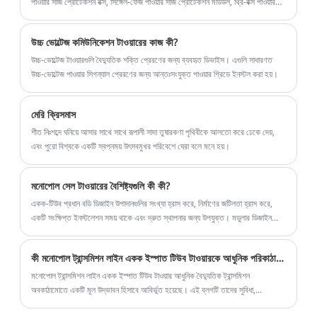
পাওয়ার সার্জ প্রোটেকশন বক্স, সিঙ্গেল-ফেজ পাওয়ার সার্জ প্রোটেকশন মডিউল, থ্রি-বক্স পাওয়ার
সার্জ প্রোটেকশন মডিউল এবং সার্জ প্রোটেকশন সকেট। পাওয়ার সার্জ প্রোটেক্টরগুলি বিভিন্ন
ডিস্ট্রিবিউশন স্টেশন, পাওয়ার ডিস্ট্রিবিউশন রুম, পাওয়ার ডিস্ট্রিবিউশন ক্যাবিনেট, এসি/ডিসি
উচ্চ ভোল্টেজ কমিউনিকেশন টাওয়ারের কাজ কী?
ডিস্ট্রিবিউশন প্যানেল, সুইচ বক্স এবং অন্যান্য গুরুত্বপূর্ণ এবং বাজ-প্রবণ সরঞ্জামগুলিতে
ব্যাপকভাবে ব্যবহৃত হয়।
উচ্চ-ভোল্টেজ টাওয়ারগুলি বৈদ্যুতিক শক্তি প্রেরণের জন্য ব্যবহৃত ডিভাইস। এগুলি সাধারণত
উচ্চ-ভোল্টেজ পাওয়ার সিগন্যাল প্রেরণের জন্য আন্তঃসংযুক্ত পাওয়ার গ্রিডে ইনস্টল করা হয়।
মেরি ক্রিসমাস
শীত নিঃশব্দে ঘনিয়ে আসার সাথে সাথে রূপালী সাদা তুষারকণা পৃথিবীকে আলতো করে ঢেকে দেয়,
এবং পুরো বিশ্বকে একটি স্বপ্নময় উৎসবমুখর পরিবেশে ঘেরা বলে মনে হয়।
মনোপোল সেল টাওয়ারের বৈশিষ্ট্যগুলি কী কী?
একক-টিউব প্রধান বডি ডিজাইন উপাদানগুলির সংখ্যা হ্রাস করে, নির্মাণের জটিলতা হ্রাস করে,
একটি সংক্ষিপ্ত ইনস্টলেশন সময় থাকে এবং দ্রুত স্থাপনার জন্য উপযুক্ত। মডুলার ডিজাইন
সেগমেন্টেড পরিবহন এবং অন-সাইট সমাবেশকে সমর্থন করে, যা রক্ষণাবেক্ষণ এবং আপগ্রেড
করার জন্য সুবিধাজনক।
কী মনোপোল ট্রান্সমিশন লাইন একক ইস্পাত টিউব টাওয়ারকে আধুনিক পরিকাঠামোর জন্য একটি উচ্চতর পছন্দ করে তোলে
মনোপোল ট্রান্সমিশন লাইন একক ইস্পাত টিউব টাওয়ার আধুনিক বৈদ্যুতিক ট্রান্সমিশন
অবকাঠামোতে একটি মূল উদ্ভাবন হিসাবে আবির্ভূত হয়েছে। এই ব্লগটি তাদের সুবিধা,
অ্যাপ্লিকেশন, ডিজাইন বিবেচনা এবং কেন তারা বিশ্বব্যাপী শক্তি প্রদানকারীদের জন্য একটি