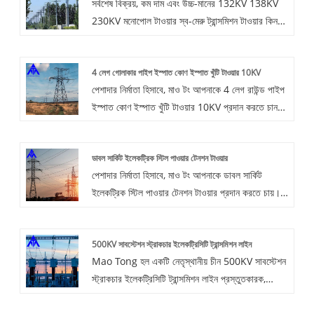
সর্বশেষ বিক্রয়, কম দাম এবং উচ্চ-মানের 132KV 138KV
230KV মনোপোল টাওয়ার স্ব-মেরু ট্রান্সমিশন টাওয়ার কিনতে
আমাদের কারখানায় আসতে আপনাকে স্বাগত জানানো হয়েছে,
মাও টং আপনার সাথে সহযোগিতা করার জন্য উন্মুখ। ইস্পাত
4 লেগ গোলাকার পাইপ ইস্পাত কোণ ইস্পাত খুঁটি টাওয়ার 10KV
টিউব টাওয়ার সম্পূর্ণ গ্যালভানাইজড অর্জন করতে পারে, ইস্পাত
পেশাদার নির্মাতা হিসাবে, মাও টং আপনাকে 4 লেগ রাউন্ড পাইপ
পাইপের ব্যবহার কম স্থান, সুন্দর আকৃতি এবং আশেপাশের
ইস্পাত কোণ ইস্পাত খুঁটি টাওয়ার 10KV প্রদান করতে চান।
পরিবেশকে আরও সুরেলা কভার করে।
এবং আমরা আপনাকে সেরা বিক্রয়োত্তর পরিষেবা এবং সময়মত
ডেলিভারি অফার করব।
ডাবল সার্কিট ইলেকট্রিক স্টিল পাওয়ার টেনশন টাওয়ার
পেশাদার নির্মাতা হিসাবে, মাও টং আপনাকে ডাবল সার্কিট
ইলেকট্রিক স্টিল পাওয়ার টেনশন টাওয়ার প্রদান করতে চায়।
এবং আমরা আপনাকে সেরা বিক্রয়োত্তর পরিষেবা এবং সময়মত
ডেলিভারি অফার করব।
500KV সাবস্টেশন স্ট্রাকচার ইলেকট্রিসিটি ট্রান্সমিশন লাইন
Mao Tong হল একটি নেতৃস্থানীয় চীন 500KV সাবস্টেশন
স্ট্রাকচার ইলেকট্রিসিটি ট্রান্সমিশন লাইন প্রস্তুতকারক,
সরবরাহকারী এবং রপ্তানিকারক।