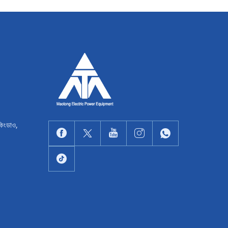
কিংডাও,