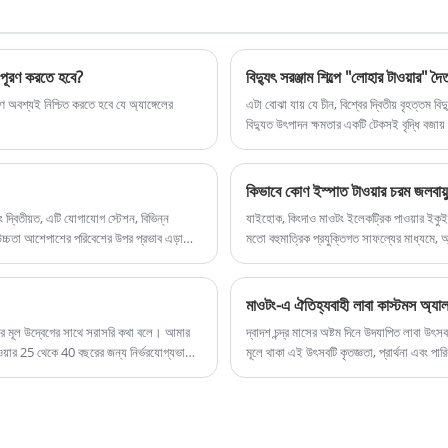
যোগাযোগ বেস স্টেশনগুলি, রেডিও এবং টেলিভিশন, বায়ু শক্তি
উত্পাদন এবং অন্যান্য ক্ষেত্রগুলিতে ব্যাপকভাবে ব্যবহৃত হয় এবং
এতে স্থিতিশীল কাঠামো, জারা প্রতিরোধের এবং সহজ
ত পূরণ করতে হবে?
বিদ্যুৎ সরঞ্জাম শিল্পে "লোহার টাওয়ার" দৈ
ইনস্টলেশনগুলির বৈশিষ্ট্য রয়েছে।
ণ অবশ্যই নিশ্চিত করতে হবে যে অ্যাঙ্গেলের
এটা বোঝা যায় যে চীন, বিশ্বের দ্বিতীয় বৃহত্তম 
বিদ্যুত উৎপাদন ক্ষমতার একটি টেকসই বৃদ্ধি বজায় 
কিভাবে কোণ ইস্পাত টাওয়ার চরম জলবায়
ং দ্বিতীয়ত, এটি যোগাযোগ স্টেশন, বিভিন্ন
যাইহোক, কিংদাও মাওটং ইলেকট্রিক পাওয়ার ইকুইপ
চ্চতা আশেপাশের পরিবেশের উপর প্রভাব এড়াতে
মতো বহুমাত্রিক প্রযুক্তিগত সাফল্যের মাধ্যমে, 
করা হয়েছে। ভবিষ্যতে, সংখ্যাসূচক সিমুলেশন, 3D প্
জলবায়ু অভিযোজনযোগ্যতা উচ্চ স্তরে পৌঁছে যা
মাওটং-এ ঐতিহ্যবাহী লাবা কাস্টমস অ্যা
আপনার মূল উদ্বেগের সাথে সরাসরি কথা বলে। আমার
দ্বাদশ চন্দ্র মাসের অষ্টম দিনে উদযাপিত লাবা উৎস
য়ার 25 থেকে 40 বছরের জন্য নির্ভরযোগ্যভাবে
মূলে থাকা এই উৎসবটি কৃতজ্ঞতা, প্রার্থনা এবং পারি
 শ্রেষ্ঠত্ব, গুণমানের উপকরণ এবং সক্রিয়
ো তৈরি করি, নিশ্চিত করে যে আপনি প্রথম দিন থেকেই