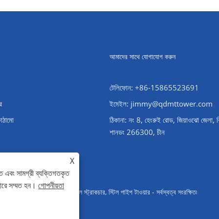
আমাদের সাথে যোগাযোগ করুন
টেলিফোন: +86-15865523691
র
ইমেইল: jimmy@qdmttower.com
কাঠামো
ঠিকানা: নং 8, হেংরুই রোড, জিয়াওঝো জেলা, 
শানডং 266300, চীন
X
ে এবং সামগ্রী ব্যক্তিগতকৃত
হারে সম্মত হন।
গোপনীয়তা
ওয়ার, সাবস্টেশন স্টিল স্ট্রাকচার, স্টিল পাইপ টাওয়ার - সর্বস্বত্ব সংরক্ষিত৷