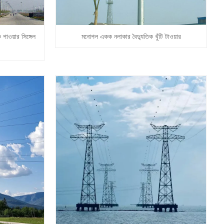
পাওয়ার সিঙ্গেল
মনোপল একক নলাকার বৈদ্যুতিক খুঁটি টাওয়ার