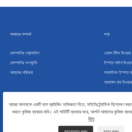
আমাদের সম্পর্কে
পণ্য
কোম্পানির প্রোফাইল
এঙ্গেল স্টিল টাওয়ার
কোম্পানির সংস্কৃতি
ইস্পাত পাইপ টাওয়া
আমাদের পরিষেবা
সাবস্টেশন ইস্পাত 
অ্যাঙ্গেল বার টাওয়ার
আমরা আপনাকে একটি ভাল ব্রাউজিং অভিজ্ঞতা দিতে, সাইটের ট্র্যাফিক বিশ্লেষণ করত
করতে কুকিজ ব্যবহার করি। এই সাইটটি ব্যবহার করে, আপনি আমাদের কুকিজ ব্যব
কপিরাইট © 2022 Qingdao Maotong Power Equipment Co., Ltd. - অ্যাঙ্গেল স্টিল টা
নীতি
Links
Sitemap
RSS
XML
গোপনীয়তা নীতি
প্রত্যাখ্যান করুন
গ্রহণ করুন