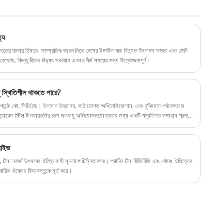
ট্রান্সমিশন লাইন, ডিস্ট্রিবিউশন লাইন এবং যোগাযোগ বেস স্টেশন
এবং উচ্চ শক্তি, হালকা ওজন, সেইসাথে চমৎকার বায়ু এবং ভূমিকম্প
প্রতিরোধের উপর এর নকশা কেন্দ্রগুলিতে ব্যাপকভাবে ব্যবহৃত
ত্য
হয়।
বিদ্যুতের বাজার হিসাবে, সাম্প্রতিক বছরগুলিতে দেশের ইনস্টল করা বিদ্যুত উৎপাদন ক্ষমতা এবং মোট
রেখেছে, কিন্তু চীনের বিদ্যুৎ সরবরাহ এখনও দীর্ঘ সময়ের জন্য উত্তেজনাপূর্ণ।
ু স্থিতিশীল থাকতে পারে?
মেন্ট কো, লিমিটেড। উপাদান উদ্ভাবন, কাঠামোগত অপ্টিমাইজেশান, এবং বুদ্ধিমান পর্যবেক্ষণের
অ্যাঙ্গেল স্টিল টাওয়ারগুলির চরম জলবায়ু অভিযোজনযোগ্যতার জন্য একটি পদ্ধতিগত সমাধান প্রদান
রিন্টিং এবং কৃত্রিম বুদ্ধিমত্তা প্রযুক্তির আরও বিকাশের সাথে, অ্যাঙ্গেল স্টিল টাওয়ারগুলির চরম
বে।
লাইভ
ব, চীনা নববর্ষ উৎসবের ঐতিহ্যবাহী সূচনাকে চিহ্নিত করে। প্রাচীন চীনা রীতিনীতি এবং বৌদ্ধ ঐতিহ্যের
বারিক ঐক্যের বিষয়বস্তুকে মূর্ত করে।