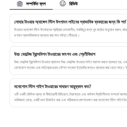
সম্পর্কিত ব্লগ
রিভিউ
নেটওয়ার্কে ব্যবহৃত হয়। এর অনেক সুবিধা রয়েছে, যেমন নিরাপদ
এবং শক্তিশালী এবং প্রাকৃতিক দুর্যোগ সহ্য করতে পারে।
লোহার টাওয়ার অ্যাঙ্গেল স্টিল উৎপাদন লাইনের স্বাভাবিক ব্যবহারের জন্য কি শর্
টাওয়ার অ্যাঙ্গেল স্টিল উৎপাদনের প্রক্রিয়া চলাকালীন, সবকিছুর জন্য খুব কঠোর অনুরোধ করুন, কার
গুণমান স্বাভাবিকভাবে ব্যবহার করা মান পর্যন্ত পৌঁছেছে।
উচ্চ ভোল্টেজ ট্রান্সমিশন টাওয়ারের ফাংশন এবং শ্রেণীবিভাগ
উচ্চ ভোল্টেজ ট্রান্সমিশন টাওয়ার প্রধানত উচ্চ ভোল্টেজ পাওয়ার লাইন স্থাপন করতে ব্যবহৃত হয়, এব
যোগাযোগ সংকেত এবং মাইক্রোওয়েভ স্টেশন সংকেত ইত্যাদির জন্যও ব্যবহার করা যেতে পারে। উ
এবং নিরাপত্তা দুর্ঘটনা রোধ করতে হয়।
মনোপোল স্টিল পাইপ টাওয়ারের সাধারণ আয়ুষ্কাল কত?
এটি একটি মৌলিক প্রশ্ন যা দীর্ঘমেয়াদী বিনিয়োগ, নিরাপত্তা এবং কর্মক্ষম স্থিতিশীলতা সম্পর্কে 
অভিজ্ঞতা থেকে, একটি ভাল ডিজাইন করা এবং সঠিকভাবে রক্ষণাবেক্ষণ করা মনোপোল স্টিল পাইপ টাও
পরিবেশন করতে পারে। যাইহোক, এটি একটি সহজ গ্যারান্টি নয়; এটি একটি প্রতিশ্রুতি যা ইঞ্জিনিয়ারিং
রক্ষণাবেক্ষণ দ্বারা সমর্থিত। মাওটং-এ, আমরা এই সম্পূর্ণ জীবনচক্রকে মাথায় রেখে আমাদের কাঠাম
আপনার অবকাঠামোগত বিনিয়োগ থেকে সর্বাধিক সুবিধা পান।