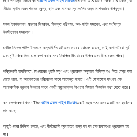
ছোট পদচিহ্ন: নীচের ব্যাস
মেটাল একক পাইপ টাওয়ার
সাধারণত 0.8 মিটার থেকে 1.5 মিটার, যা
সীমিত স্থান যেমন শহরের কেন্দ্র, ছাদ এবং মনোরম স্থানগুলির জন্য বিশেষভাবে উপযুক্ত।
সহজ ইনস্টলেশন: মডুলার ডিজাইন, বিভক্ত পরিবহন, অন-সাইট সমাবেশ, এবং সংক্ষিপ্ত
ইনস্টলেশন সময়কাল।
মেটাল সিঙ্গেল পাইপ টাওয়ারে অন্তর্নির্মিত মই এবং তারের চ্যানেল রয়েছে, তাই অপারেটররা সূর্য
এবং বৃষ্টি থেকে ফিডারকে রক্ষা করার সময় নিরাপদে টাওয়ারের উপরে এবং নীচে যেতে পারে।
শক্তিশালী নান্দনিকতা: টাওয়ারের পৃষ্ঠটি মসৃণ এবং প্রয়োজন অনুসারে বিভিন্ন রঙ দিয়ে স্প্রে করা
যেতে পারে, যা আশেপাশের পরিবেশের সাথে অত্যন্ত সংহত। এটি যোগাযোগ ফাংশন এবং
আলংকারিক প্রভাব উভয়ের সাথে একটি ল্যান্ডস্কেপ টাওয়ার হিসাবে ডিজাইন করা যেতে পারে।
কম রক্ষণাবেক্ষণ খরচ: The
মেটাল একক পাইপ টাওয়ার
একটি সহজ গঠন এবং একটি কম ব্যর্থতার
হার আছে.
অ্যান্টি-জারা চিকিত্সা চলছে, এবং দীর্ঘমেয়াদী ব্যবহারের জন্য ঘন ঘন রক্ষণাবেক্ষণের প্রয়োজন হয়
না।