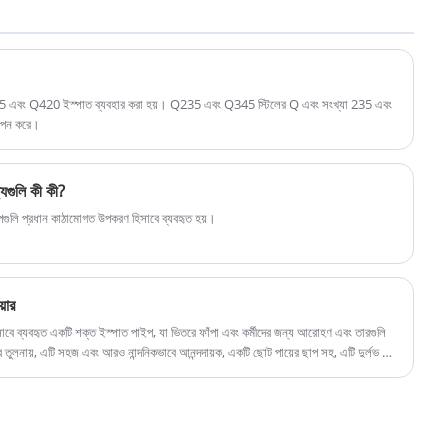
মডেল কাঠামোগত স্থিতিশীলতা নিশ্চিত করতে অ্যালুমিনিয়াম
অ্যালো বা স্টেইনলেস স্টিল ব্যবহার করে।
45 এবং Q420 ইস্পাত ব্যবহার করা হয়। Q235 এবং Q345 স্টিলের Q এবং সংখ্যা 235 এবং
থাপন করে।
ট্যগুলি কী কী?
ইপগুলি প্রধান কাঠামোগত উপকরণ হিসাবে ব্যবহৃত হয়।
়ার
াবে ব্যবহৃত একটি শক্ত ইস্পাত পাইপ, যা ভিতরে ফাঁপা এবং কর্মীদের জন্য আরোহণ এবং তারগুলি
তুলনায়, এটি সহজ এবং আরও নান্দনিকভাবে আনন্দদায়ক, একটি ছোট পায়ের ছাপ সহ, এটি দুর্লভ ভূমি
করে তোলে