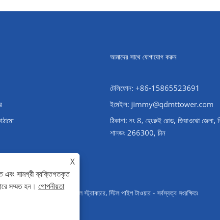
আমাদের সাথে যোগাযোগ করুন
টেলিফোন: +86-15865523691
র
ইমেইল: jimmy@qdmttower.com
কাঠামো
ঠিকানা: নং 8, হেংরুই রোড, জিয়াওঝো জেলা, 
শানডং 266300, চীন
X
ে এবং সামগ্রী ব্যক্তিগতকৃত
হারে সম্মত হন।
গোপনীয়তা
ওয়ার, সাবস্টেশন স্টিল স্ট্রাকচার, স্টিল পাইপ টাওয়ার - সর্বস্বত্ব সংরক্ষিত৷