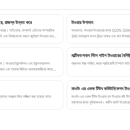
যোগাযোগ বেস স্টেশনগুলি, রেডিও এবং টেলিভিশন, বায়ু শক্তি
উত্পাদন এবং অন্যান্য ক্ষেত্রগুলিতে ব্যাপকভাবে ব্যবহৃত হয় এবং
এতে স্থিতিশীল কাঠামো, জারা প্রতিরোধের এবং সহজ
করে, রাজস্ব উন্নত করে
টাওয়ার উপাদান
ইনস্টলেশনগুলির বৈশিষ্ট্য রয়েছে।
া হচ্ছে। যাইহোক, সাপ্লাই চেইনের সাম্প্রতিক
সাধারণত, পাওয়ার টাওয়ারের জন্য Q235, Q3
 এবং নির্ভরযোগ্য করতে কন্ট্রোল টাওয়ার ধারণার
345 যথাক্রমে ফলন বিন্দুর অক্ষর এবং মান উপস্
মাল্টিফাংশনাল স্টিল পাইপ টাওয়ারের বৈশিষ্
মো। পাওয়ার ট্রান্সমিশন এবং ট্রান্সফরমেশন
প্রধানত উচ্চ-শক্তি, জারা-প্রতিরোধী ইস্পাত পা
ণ করে এবং তারপর বিভিন্ন ব্যবহারকারীদের কাছে
মাওটং এর একক টিউব কমিউনিকেশন টাওয
যান্য সরঞ্জাম দিয়ে সজ্জিত করা হয়েছে যাতে
মাওটং-এর একক টিউব টাওয়ার হল টাওয়ার বডি হিস
স্থাপনের জন্য সুবিধাজনক। জটিল জালি টাওয়ারের 
সম্পদের জায়গাগুলির জন্য বিশেষভাবে উপযুক্ত 