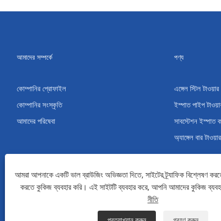
আমাদের সম্পর্কে
পণ্য
কোম্পানির প্রোফাইল
এঙ্গেল স্টিল টাওয়ার
কোম্পানির সংস্কৃতি
ইস্পাত পাইপ টাওয়া
আমাদের পরিষেবা
সাবস্টেশন ইস্পাত 
অ্যাঙ্গেল বার টাওয়ার
আমরা আপনাকে একটি ভাল ব্রাউজিং অভিজ্ঞতা দিতে, সাইটের ট্র্যাফিক বিশ্লেষণ করত
করতে কুকিজ ব্যবহার করি। এই সাইটটি ব্যবহার করে, আপনি আমাদের কুকিজ ব্যব
কপিরাইট © 2022 Qingdao Maotong Power Equipment Co., Ltd. - অ্যাঙ্গেল স্টিল টা
নীতি
Links
Sitemap
RSS
XML
গোপনীয়তা নীতি
প্রত্যাখ্যান করুন
গ্রহণ করুন