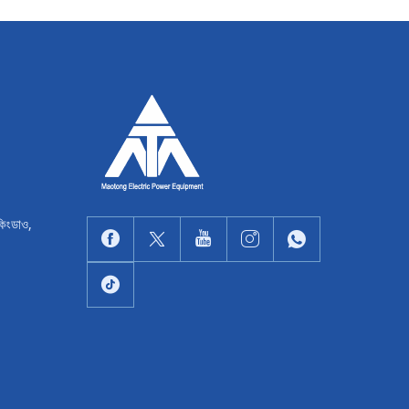
কিংডাও,