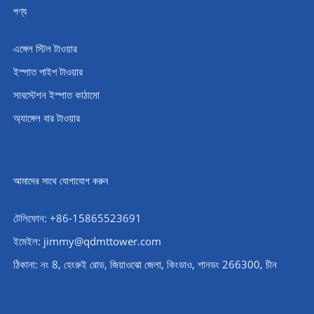
পণ্য
এঙ্গেল স্টিল টাওয়ার
ইস্পাত পাইপ টাওয়ার
সাবস্টেশন ইস্পাত কাঠামো
অ্যাঙ্গেল বার টাওয়ার
আমাদের সাথে যোগাযোগ করুন
টেলিফোন: +86-15865523691
ইমেইল: jimmy@qdmttower.com
ঠিকানা: নং 8, হেংরুই রোড, জিয়াওঝো জেলা, কিংডাও, শানডং 266300, চীন