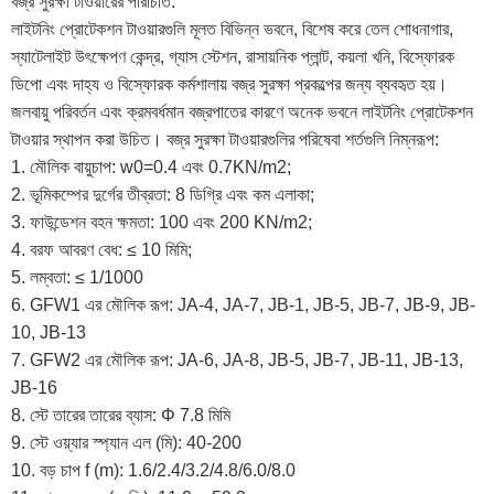
বজ্র সুরক্ষা টাওয়ারের পরিচিতি:
লাইটনিং প্রোটেকশন টাওয়ারগুলি মূলত বিভিন্ন ভবনে, বিশেষ করে তেল শোধনাগার,
স্যাটেলাইট উৎক্ষেপণ কেন্দ্র, গ্যাস স্টেশন, রাসায়নিক প্লান্ট, কয়লা খনি, বিস্ফোরক
ডিপো এবং দাহ্য ও বিস্ফোরক কর্মশালায় বজ্র সুরক্ষা প্রকল্পের জন্য ব্যবহৃত হয়।
জলবায়ু পরিবর্তন এবং ক্রমবর্ধমান বজ্রপাতের কারণে অনেক ভবনে লাইটনিং প্রোটেকশন
টাওয়ার স্থাপন করা উচিত। বজ্র সুরক্ষা টাওয়ারগুলির পরিষেবা শর্তগুলি নিম্নরূপ:
1. মৌলিক বায়ুচাপ: w0=0.4 এবং 0.7KN/m2;
2. ভূমিকম্পের দুর্গের তীব্রতা: 8 ডিগ্রি এবং কম এলাকা;
3. ফাউন্ডেশন বহন ক্ষমতা: 100 এবং 200 KN/m2;
4. বরফ আবরণ বেধ: ≤ 10 মিমি;
5. লম্বতা: ≤ 1/1000
6. GFW1 এর মৌলিক রূপ: JA-4, JA-7, JB-1, JB-5, JB-7, JB-9, JB-
10, JB-13
7. GFW2 এর মৌলিক রূপ: JA-6, JA-8, JB-5, JB-7, JB-11, JB-13,
JB-16
8. স্টে তারের তারের ব্যাস: Φ 7.8 মিমি
9. স্টে ওয়্যার স্প্যান এল (মি): 40-200
10. বড় চাপ f (m): 1.6/2.4/3.2/4.8/6.0/8.0