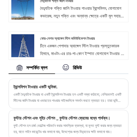
বৈদ্যুতিক শক্তি জালি টাওয়ার
Q345B থেকে নির্মিত, এই টাওয়ারের ধরণটি হট-ডিপ
বৈদ্যুতিক শক্তি জালি টাওয়ার পাওয়ার ট্রান্সমিশন, যোগাযোগ
গ্যালভানাইজিং বা পেইন্টিং ট্রিটমেন্টের মধ্য দিয়ে যায়, উচ্চ
কভারেজ, নতুন শক্তি এবং অন্যান্য ক্ষেত্রে একটি মূল সহায়ক
তাপমাত্রা, উচ্চ আর্দ্রতা এবং আর্দ্রতা অনুপ্রবেশের মতো
সুবিধা হিসাবে কাজ করে। Qingdao Maotong®
কঠোর পরিবেশগত অবস্থা সহ্য করতে সক্ষম ব্যতিক্রমী জারা
Power Tower Co., Ltd. একটি ট্রাস টাওয়ার
প্রতিরোধের অধিকারী।
ফোর-লেগড অ্যাঙ্গেল স্টিল কমিউনিকেশন টাওয়ার
প্রস্তুতকারক হিসেবে গ্রাহকদের সর্বোত্তম দামে বৈদ্যুতিক
চীনে একজন পেশাদার অ্যাঙ্গেল স্টিল টাওয়ার প্রস্তুতকারক
শক্তি জালি টাওয়ারের অফার করবে।
হিসাবে, মাওটং-এর চার-পা-কোণ ইস্পাত যোগাযোগ টাওয়ার হল
একটি বৈদ্যুতিক শক্তি টাওয়ার যা বোল্ট বা ওয়েল্ডিং দ্বারা
সম্পর্কিত ব্লগ
রিভিউ
সংযুক্ত সেকশন স্টিল বা ইস্পাত পাইপ উপাদান দিয়ে নির্মিত।
এটি উচ্চ-ভোল্টেজ ট্রান্সমিশন লাইন, ডিস্ট্রিবিউশন লাইন এবং
যোগাযোগ বেস স্টেশন এবং উচ্চ শক্তি, হালকা ওজন, সেইসাথে
ট্রান্সমিশন টাওয়ার একটি ভূমিকা.
চমৎকার বায়ু এবং ভূমিকম্প প্রতিরোধের উপর এর নকশা
একটি বৈদ্যুতিক টাওয়ার বা একটি ট্রান্সমিশন টাওয়ার হল একটি লম্বা কাঠামো, বেশিরভাগই একটি
কেন্দ্রগুলিতে ব্যাপকভাবে ব্যবহৃত হয়।
স্টিলের জালি টাওয়ার যা ওভারহেড পাওয়ার লাইনগুলিকে সমর্থন করতে ব্যবহৃত হয়। তারা ভূমি
থেকে সঠিক উচ্চতায় ভারী বৈদ্যুতিক সঞ্চালন কন্ডাক্টর বহন করে এবং ...
বুস্টার স্টেশন এবং সুইচ স্টেশন _ বুস্টার স্টেশন ফ্রেমের মধ্যে পার্থক্য।
বুস্ট স্টেশন হল চার্জ ভোল্টেজ পরিবর্তন করার সামগ্রিক ব্যবস্থা, যা মূলত বুস্ট করার জন্য ব্যবহৃত
হয়, যাতে লাইন কারেন্টের ধার কমানো যায়, উদ্দেশ্যের জন্য বিদ্যুতের ক্ষতি কমানো যায়।