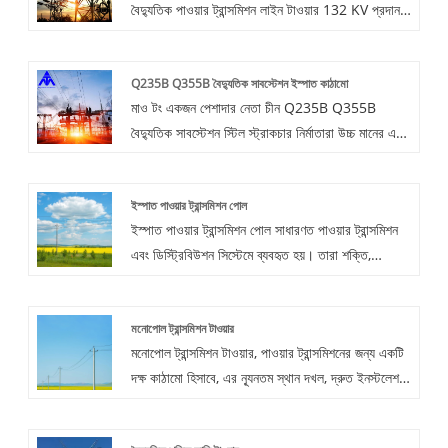
বৈদ্যুতিক পাওয়ার ট্রান্সমিশন লাইন টাওয়ার 132 KV প্রদান
করতে চান। এবং আমরা আপনাকে সেরা বিক্রয়োত্তর পরিষেবা
এবং সময়মত ডেলিভারি অফার করব।
Q235B Q355B বৈদ্যুতিক সাবস্টেশন ইস্পাত কাঠামো
মাও টং একজন পেশাদার নেতা চীন Q235B Q355B
বৈদ্যুতিক সাবস্টেশন স্টিল স্ট্রাকচার নির্মাতারা উচ্চ মানের এবং
যুক্তিসঙ্গত মূল্যের সাথে। আমাদের সাথে যোগাযোগ করতে
স্বাগতম.
ইস্পাত পাওয়ার ট্রান্সমিশন পোল
ইস্পাত পাওয়ার ট্রান্সমিশন পোল সাধারণত পাওয়ার ট্রান্সমিশন
এবং ডিস্ট্রিবিউশন সিস্টেমে ব্যবহৃত হয়। তারা শক্তি,
স্থায়িত্ব এবং পরিবেশগত কারণগুলির প্রতিরোধের মতো
বিভিন্ন সুবিধা প্রদান করে। ইস্পাত খুঁটি ভারী বৈদ্যুতিক
মনোপোল ট্রান্সমিশন টাওয়ার
পরিবাহীকে সমর্থন করতে পারে এবং বিভিন্ন আবহাওয়া সহ্য
মনোপোল ট্রান্সমিশন টাওয়ার, পাওয়ার ট্রান্সমিশনের জন্য একটি
করতে পারে।
দক্ষ কাঠামো হিসাবে, এর ন্যূনতম স্থান দখল, দ্রুত ইনস্টলেশন
এবং নান্দনিক চেহারার কারণে এটি অত্যন্ত পছন্দের।
প্রাথমিকভাবে উচ্চ-শক্তির স্টিল যেমন Q235B এবং