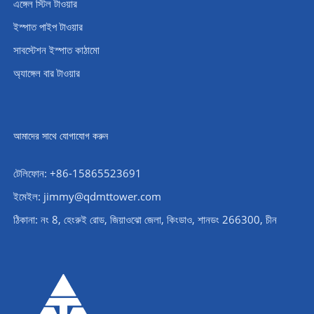
এঙ্গেল স্টিল টাওয়ার
ইস্পাত পাইপ টাওয়ার
সাবস্টেশন ইস্পাত কাঠামো
অ্যাঙ্গেল বার টাওয়ার
আমাদের সাথে যোগাযোগ করুন
টেলিফোন: +86-15865523691
ইমেইল: jimmy@qdmttower.com
ঠিকানা: নং 8, হেংরুই রোড, জিয়াওঝো জেলা, কিংডাও, শানডং 266300, চীন