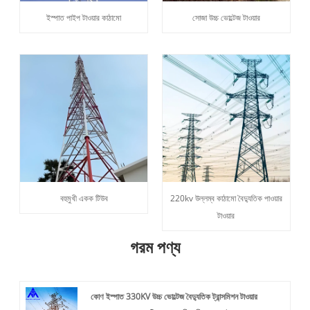
ইস্পাত পাইপ টাওয়ার কাঠামো
সোজা উচ্চ ভোল্টেজ টাওয়ার
বহুমুখী একক টিউব
220kv উল্লম্ব কাঠামো বৈদ্যুতিক পাওয়ার
টাওয়ার
গরম পণ্য
কোণ ইস্পাত 330KV উচ্চ ভোল্টেজ বৈদ্যুতিক ট্রান্সমিশন টাওয়ার