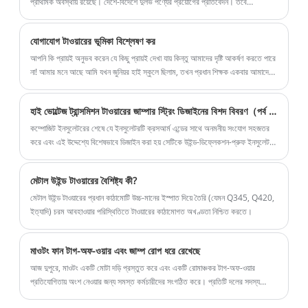
প্রাথমিক অবস্থায় রয়েছে। দেশে-বিদেশে দুর্লভ পণ্যের প্রয়োগের প্রতিবেদন। তবে
ন্যানোটেকনোলজির গ্রহণ যে ক্ষেত্রে বিশাল লাভ বয়ে আনবে তাতে কোনো সন্দেহ নেই।
যোগাযোগ টাওয়ারের ভূমিকা বিশ্লেষণ কর
আপনি কি প্রায়ই অনুভব করেন যে কিছু প্রায়ই দেখা যায় কিন্তু আমাদের দৃষ্টি আকর্ষণ করতে পারে
না! আমার মনে আছে আমি যখন জুনিয়র হাই স্কুলে ছিলাম, তখন প্রধান শিক্ষক একবার আমাদের
জিজ্ঞাসা করেছিলেন যে আমাদের কোন সহপাঠী আমাদের স্কুলের নীতিবাক্য কী তা জানে কিনা।
হাই ভোল্টেজ ট্রান্সমিশন টাওয়ারের জাম্পার স্ট্রিং ডিজাইনের বিশদ বিবরণ（পর্ব দুই）
কম্পোজিট ইনসুলেটরের শেষে যে ইনসুলেটরটি ক্রসআর্ম এন্ডের সাথে অনমনীয় সংযোগ সহজতর
করে এবং এই উদ্দেশ্যে বিশেষভাবে ডিজাইন করা হয় সেটিকে উইন্ড-ডিফ্লেকশন-প্রুফ ইনসুলেটর
বলা হয়। এটি সাধারণত 110kV এবং নীচের লাইনে ব্যবহৃত হয়।
মেটাল উইন্ড টাওয়ারের বৈশিষ্ট্য কী?
মেটাল উইন্ড টাওয়ারের প্রধান কাঠামোটি উচ্চ-মানের ইস্পাত দিয়ে তৈরি (যেমন Q345, Q420,
ইত্যাদি) চরম আবহাওয়ার পরিস্থিতিতে টাওয়ারের কাঠামোগত অখণ্ডতা নিশ্চিত করতে।
মাওটং ফান টাগ-অফ-ওয়ার এবং জাম্প রোপ ধরে রেখেছে
আজ দুপুরে, মাওটং একটি মোটা দড়ি প্রস্তুত করে এবং একটি রোমাঞ্চকর টাগ-অফ-ওয়ার
প্রতিযোগিতায় অংশ নেওয়ার জন্য সমস্ত কর্মচারীদের সংগঠিত করে। প্রতিটি দলের সদস্য
কঠোর লড়াই করেছেন এবং কিছুই পিছিয়ে রাখেনি, তীব্র ম্যাচে তাদের সমস্ত কিছু দিয়েছিলেন