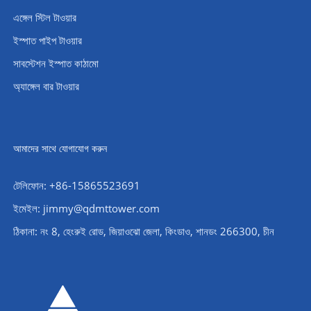
এঙ্গেল স্টিল টাওয়ার
ইস্পাত পাইপ টাওয়ার
সাবস্টেশন ইস্পাত কাঠামো
অ্যাঙ্গেল বার টাওয়ার
আমাদের সাথে যোগাযোগ করুন
টেলিফোন: +86-15865523691
ইমেইল: jimmy@qdmttower.com
ঠিকানা: নং 8, হেংরুই রোড, জিয়াওঝো জেলা, কিংডাও, শানডং 266300, চীন