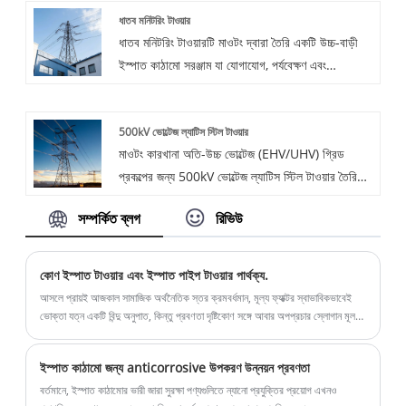
ধাতব মনিটরিং টাওয়ার
ধাতব মনিটরিং টাওয়ারটি মাওটং দ্বারা তৈরি একটি উচ্চ-বাড়ী
ইস্পাত কাঠামো সরঞ্জাম যা যোগাযোগ, পর্যবেক্ষণ এবং
আলোকসজ্জার ক্রিয়াকলাপগুলিকে সংহত করে। ধাতব মনিটরিং
টাওয়ার একটি টাওয়ার-ধরণের সরঞ্জাম যা মাওটংয়ের পেশাদার
500kV ভোল্টেজ ল্যাটিস স্টিল টাওয়ার
প্রযুক্তিবিদদের দ্বারা বিকাশিত একাধিক ফাংশন সহ।
মাওটং কারখানা অতি-উচ্চ ভোল্টেজ (EHV/UHV) গ্রিড
প্রকল্পের জন্য 500kV ভোল্টেজ ল্যাটিস স্টিল টাওয়ার তৈরিতে
বিশেষজ্ঞ। প্রিমিয়াম Q420B/Q345B ইস্পাত এবং হেভি-
সম্পর্কিত ব্লগ
রিভিউ
ডিউটি ​​হট-ডিপ গ্যালভানাইজেশন দিয়ে তৈরি, আমাদের
টাওয়ারগুলি চরম পরিবেশে 50 বছরের পরিষেবা জীবনের গ্যারান্টি
দেয়। আমরা শিপিংয়ের আগে শূন্য-ত্রুটি CNC নির্ভুলতা এবং
কোণ ইস্পাত টাওয়ার এবং ইস্পাত পাইপ টাওয়ার পার্থক্য.
বাধ্যতামূলক পূর্ণ-স্কেল ট্রায়াল সমাবেশগুলি অফার করি,
আসলে প্রায়ই আজকাল সামাজিক অর্থনৈতিক স্তর ক্রমবর্ধমান, মূল্য ফ্যাক্টর স্বাভাবিকভাবেই
আন্তর্জাতিক EPC ঠিকাদারদের জন্য দ্রুত এবং নিরাপদ
ভোক্তা যত্ন একটি বিন্দু অনুপাত, কিন্তু প্রবণতা দৃষ্টিকোণ সঙ্গে আবার অপপ্রচার স্লোগান মূল,
মূল্যের জন্য আরও বেশি ভোক্তাদের না শুধুমাত্র ...
অনসাইট নির্মাণ নিশ্চিত করে।
ইস্পাত কাঠামো জন্য anticorrosive উপকরণ উন্নয়ন প্রবণতা
বর্তমানে, ইস্পাত কাঠামোর ভারী জারা সুরক্ষা পণ্যগুলিতে ন্যানো প্রযুক্তির প্রয়োগ এখনও