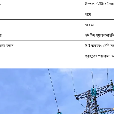
াম
ইস্পাত মনিটরিং টাওয়
পায়ে
আয়রন
সা
হট ডিপ গ্যালভানাইজ
বহার করুন
30 বছরেরও বেশি সম
গ্রাহকের প্রয়োজন অ