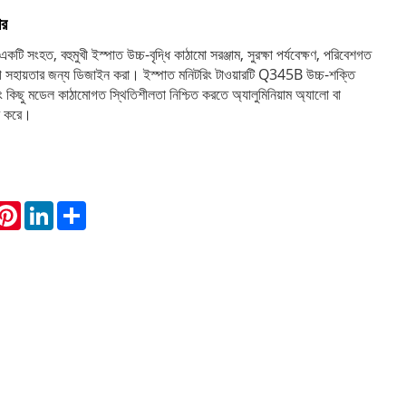
ার
একটি সংহত, বহুমুখী ইস্পাত উচ্চ-বৃদ্ধি কাঠামো সরঞ্জাম, সুরক্ষা পর্যবেক্ষণ, পরিবেশগত
োগ সহায়তার জন্য ডিজাইন করা। ইস্পাত মনিটরিং টাওয়ারটি Q345B উচ্চ-শক্তি
ং কিছু মডেল কাঠামোগত স্থিতিশীলতা নিশ্চিত করতে অ্যালুমিনিয়াম অ্যালো বা
ার করে।
hatsApp
Pinterest
LinkedIn
Share