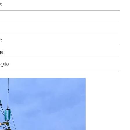
ার
িং
য়
নুসারে