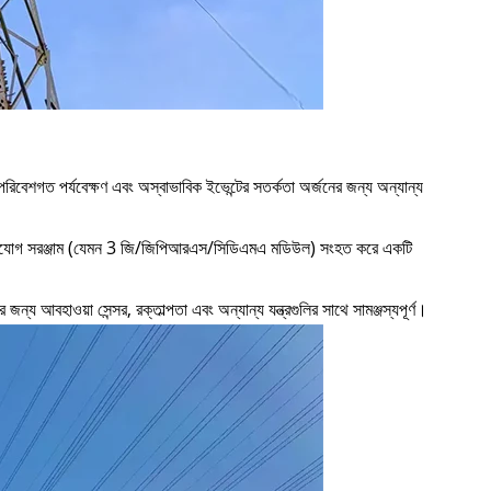
মের পরিবেশগত পর্যবেক্ষণ এবং অস্বাভাবিক ইভেন্টের সতর্কতা অর্জনের জন্য অন্যান্য
লেস যোগাযোগ সরঞ্জাম (যেমন 3 জি/জিপিআরএস/সিডিএমএ মডিউল) সংহত করে একটি
র জন্য আবহাওয়া সেন্সর, রক্তাল্পতা এবং অন্যান্য যন্ত্রগুলির সাথে সামঞ্জস্যপূর্ণ।