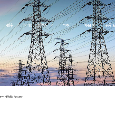
বাড়ি
আমাদের সম্পর্কে
পণ্য
খবর
ডাউন
াত মনিটরিং টাওয়ার