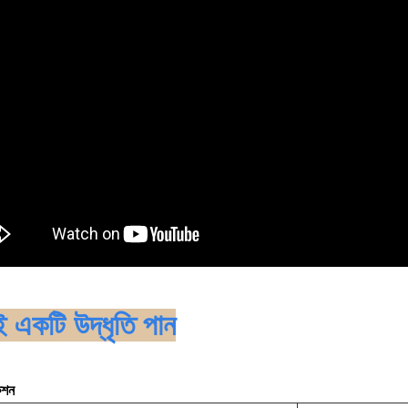
 একটি উদ্ধৃতি পান
েশন