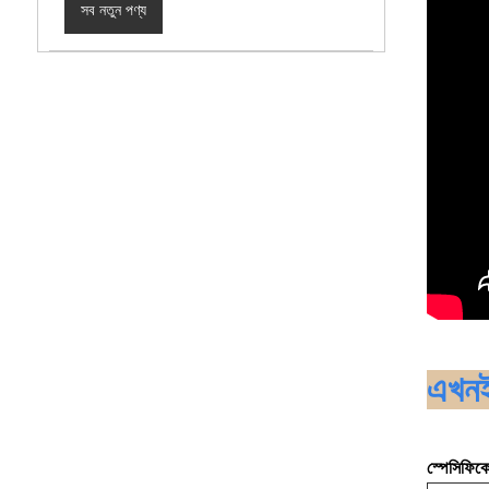
সব নতুন পণ্য
এখনই
স্পেসিফিক