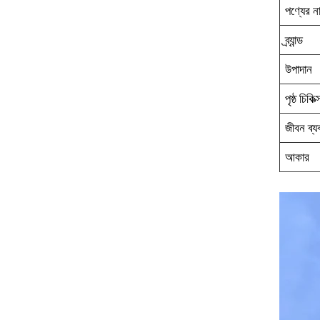
পণ্যের ন
ব্র্যান্ড
উপাদান
পৃষ্ঠ চিকিত্
জীবন ব্য
আকার