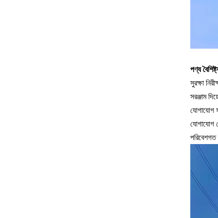
পণ্য বৈশিষ্ট্
সুরক্ষা নির
সরঞ্জাম দিয
যোগাযোগ সম
যোগাযোগ বে
পরিবেশগত পর