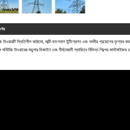
র্ণনা
িং টাওয়ারটি স্থিতিশীল কাঠামো, মাল্টি-ফাংশনাল ইন্টিগ্রেশন এবং নমনীয় প্রয়োগের দৃশ্যের 
ল মনিটরিং টাওয়ারের মডুলার ডিজাইন এবং দীর্ঘমেয়াদী স্থায়িত্ব বিভিন্ন শিল্পের কাস্টমাইজ