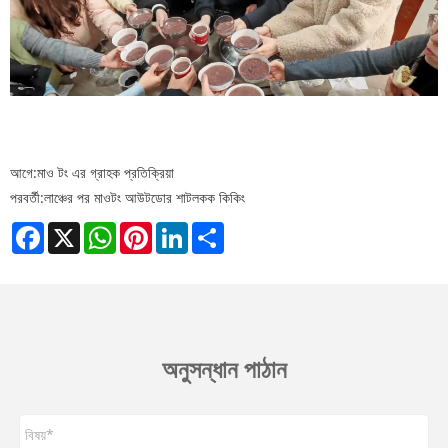
আগে:
মাও টং এর গ্রাহক প্রতিক্রিয়া
পরবর্তী:
লাঞ্চের পর মাওটং আউটডোর শাটলকক কিকিং
Facebook
X
WhatsApp
Pinterest
LinkedIn
Share
অনুসন্ধান পাঠান