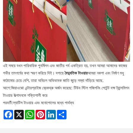
এই সময়ে যখন পারিবারিক পুনর্মিলন এবং জাতীয় গর্ব একত্রিত হয়, তখন আমরা আমাদের কাজের
গভীর তাৎপর্যের কথা স্মরণ করিয়ে দিই। দ
পায়ে
বৈদ্যুতিক টাওয়ার
আমরা নকশা এবং নির্মাণ শুধু
কাঠামোর চেয়ে বেশি, তারা অবিচল অভিভাবক জাতি জুড়ে লম্বা দাঁড়িয়ে আছে.
আগে:
‌জিয়াওঝো এন্টারপ্রাইজ ব্রেকথ্রু অর্জন করেছে: টিউব স্টিল পজিশনিং পেটেন্ট দক্ষ ট্রান্সমিশন
টাওয়ার উত্পাদনকে শক্তিশালী করে
পরবর্তী:
ল্যাটিস টাওয়ার এবং মনোপোলের মধ্যে পার্থক্য
Facebook
X
WhatsApp
Pinterest
LinkedIn
Share