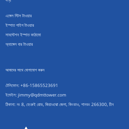
পণ্য
এঙ্গেল স্টিল টাওয়ার
ইস্পাত পাইপ টাওয়ার
সাবস্টেশন ইস্পাত কাঠামো
অ্যাঙ্গেল বার টাওয়ার
আমাদের সাথে যোগাযোগ করুন
টেলিফোন: +86-15865523691
ইমেইল: jimmy@qdmttower.com
ঠিকানা: নং 8, হেংরুই রোড, জিয়াওঝো জেলা, কিংডাও, শানডং 266300, চীন