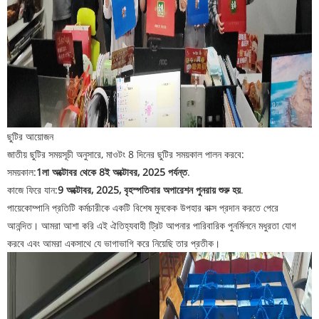
ছুটির আয়োজন
জাতীয় ছুটির সময়সূচী অনুসারে, মাওটং 8 দিনের ছুটির সময়কাল পালন করবে:
সময়কাল:
1লা অক্টোবর থেকে 8ই অক্টোবর, 2025 পর্যন্ত
.
কাজে ফিরে যান:
9 অক্টোবর, 2025, বৃহস্পতিবার অপারেশন পুনরায় শুরু হয়
.
পায়ে
কোম্পানি প্রতিটি কর্মচারীকে একটি বিশেষ মুনকেক উপহার বাক্স প্রদান করতে পেরে
আনন্দিত। আমরা আশা করি এই ঐতিহ্যবাহী ট্রিট আপনার পারিবারিক পুনর্মিলনে মধুরতা যোগ
করবে এবং আমরা একসাথে যে ভাগাভাগি করে নিয়েছি তার প্রতীক।