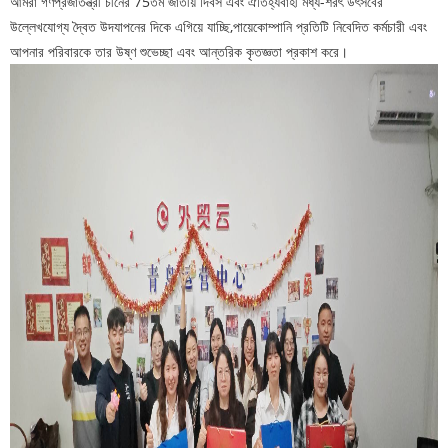
আমরা গণপ্রজাতন্ত্রী চীনের 75তম জাতীয় দিবস এবং ঐতিহ্যবাহী মধ্য-শরৎ উৎসবের
উল্লেখযোগ্য দ্বৈত উদযাপনের দিকে এগিয়ে যাচ্ছি,
পায়ে
কোম্পানি প্রতিটি নিবেদিত কর্মচারী এবং
আপনার পরিবারকে তার উষ্ণ শুভেচ্ছা এবং আন্তরিক কৃতজ্ঞতা প্রকাশ করে।