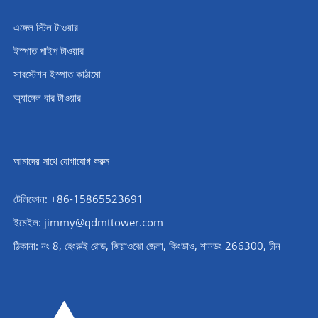
এঙ্গেল স্টিল টাওয়ার
ইস্পাত পাইপ টাওয়ার
সাবস্টেশন ইস্পাত কাঠামো
অ্যাঙ্গেল বার টাওয়ার
আমাদের সাথে যোগাযোগ করুন
টেলিফোন: +86-15865523691
ইমেইল: jimmy@qdmttower.com
ঠিকানা: নং 8, হেংরুই রোড, জিয়াওঝো জেলা, কিংডাও, শানডং 266300, চীন