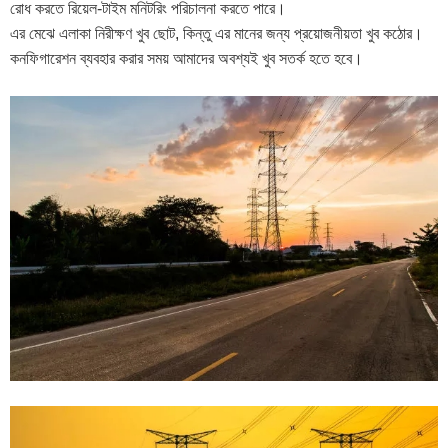
রোধ করতে রিয়েল-টাইম মনিটরিং পরিচালনা করতে পারে।
এর মেঝে এলাকা নিরীক্ষণ খুব ছোট, কিন্তু এর মানের জন্য প্রয়োজনীয়তা খুব কঠোর।
কনফিগারেশন ব্যবহার করার সময় আমাদের অবশ্যই খুব সতর্ক হতে হবে।