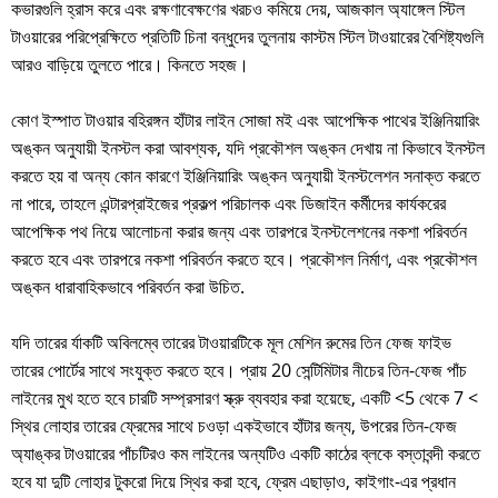
কভারগুলি হ্রাস করে এবং রক্ষণাবেক্ষণের খরচও কমিয়ে দেয়, আজকাল অ্যাঙ্গেল স্টিল
টাওয়ারের পরিপ্রেক্ষিতে প্রতিটি চিনা বন্ধুদের তুলনায় কাস্টম স্টিল টাওয়ারের বৈশিষ্ট্যগুলি
আরও বাড়িয়ে তুলতে পারে। কিনতে সহজ।
কোণ ইস্পাত টাওয়ার বহিরঙ্গন হাঁটার লাইন সোজা মই এবং আপেক্ষিক পাথের ইঞ্জিনিয়ারিং
অঙ্কন অনুযায়ী ইনস্টল করা আবশ্যক, যদি প্রকৌশল অঙ্কন দেখায় না কিভাবে ইনস্টল
করতে হয় বা অন্য কোন কারণে ইঞ্জিনিয়ারিং অঙ্কন অনুযায়ী ইনস্টলেশন সনাক্ত করতে
না পারে, তাহলে এন্টারপ্রাইজের প্রকল্প পরিচালক এবং ডিজাইন কর্মীদের কার্যকরের
আপেক্ষিক পথ নিয়ে আলোচনা করার জন্য এবং তারপরে ইনস্টলেশনের নকশা পরিবর্তন
করতে হবে এবং তারপরে নকশা পরিবর্তন করতে হবে। প্রকৌশল নির্মাণ, এবং প্রকৌশল
অঙ্কন ধারাবাহিকভাবে পরিবর্তন করা উচিত.
যদি তারের র্যাকটি অবিলম্বে তারের টাওয়ারটিকে মূল মেশিন রুমের তিন ফেজ ফাইভ
তারের পোর্টের সাথে সংযুক্ত করতে হবে। প্রায় 20 সেন্টিমিটার নীচের তিন-ফেজ পাঁচ
লাইনের মুখ হতে হবে চারটি সম্প্রসারণ স্ক্রু ব্যবহার করা হয়েছে, একটি <5 থেকে 7 <
স্থির লোহার তারের ফ্রেমের সাথে চওড়া একইভাবে হাঁটার জন্য, উপরের তিন-ফেজ
অ্যাঙ্কর টাওয়ারের পাঁচটিরও কম লাইনের অন্যটিও একটি কাঠের ব্লকে বস্তাবন্দী করতে
হবে যা দুটি লোহার টুকরো দিয়ে স্থির করা হবে, ফ্রেম এছাড়াও, কাইগাং-এর প্রধান