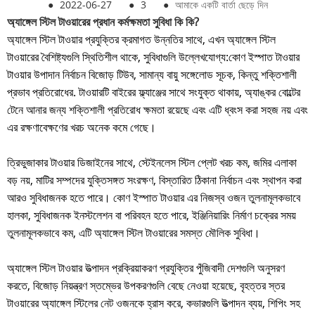
●
2022-06-27
●
3
●
আমাকে একটি বার্তা ছেড়ে দিন
অ্যাঙ্গেল স্টিল টাওয়ারের প্রধান কর্মক্ষমতা সুবিধা কি কি?
অ্যাঙ্গেল স্টিল টাওয়ার প্রযুক্তির ক্রমাগত উন্নতির সাথে, এখন অ্যাঙ্গেল স্টিল
টাওয়ারের বৈশিষ্ট্যগুলি স্থিতিশীল থাকে, সুবিধাগুলি উল্লেখযোগ্য:
কোণ ইস্পাত টাওয়ার
টাওয়ার উপাদান নির্বাচন বিজোড় টিউব, সামান্য বায়ু সঙ্গে
লোড সূচক, কিন্তু শক্তিশালী
প্রভাব প্রতিরোধের. টাওয়ারটি বাইরের ফ্ল্যাঞ্জের সাথে সংযুক্ত থাকায়, অ্যাঙ্কর বোল্টের
টেনে আনার জন্য শক্তিশালী প্রতিরোধ ক্ষমতা রয়েছে এবং এটি ধ্বংস করা সহজ নয় এবং
এর রক্ষণাবেক্ষণের খরচ অনেক কমে গেছে।
ত্রিভুজাকার টাওয়ার ডিজাইনের সাথে, স্টেইনলেস স্টিল প্লেট খরচ কম, জমির এলাকা
বড় নয়, মাটির সম্পদের যুক্তিসঙ্গত সংরক্ষণ, বিস্তারিত ঠিকানা নির্বাচন এবং স্থাপন করা
আরও সুবিধাজনক হতে পারে। কোণ ইস্পাত টাওয়ার এর নিজস্ব ওজন তুলনামূলকভাবে
হালকা, সুবিধাজনক ইনস্টলেশন বা পরিবহন হতে পারে, ইঞ্জিনিয়ারিং নির্মাণ চক্রের সময়
তুলনামূলকভাবে কম, এটি অ্যাঙ্গেল স্টিল টাওয়ারের সমস্ত মৌলিক সুবিধা।
অ্যাঙ্গেল স্টিল টাওয়ার উত্পাদন প্রক্রিয়াকরণ প্রযুক্তির পুঁজিবাদী দেশগুলি অনুসরণ
করতে, বিজোড় নিয়ন্ত্রণ স্তম্ভের উপকরণগুলি বেছে নেওয়া হয়েছে, বৃহত্তর স্তর
টাওয়ারের অ্যাঙ্গেল স্টিলের নেট ওজনকে হ্রাস করে, কভারগুলি উত্পাদন ব্যয়, শিপিং সহ