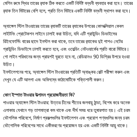
মেশিন রুমে স্থির তারের র‌্যাক ঠিক করতে একটি নির্দিষ্ট বন্ধনী ব্যবহার করা হবে। তারের
র‌্যাক তিন মিটারের বেশি হলে, প্রতি তিন মিটারে একটি নির্দিষ্ট বন্ধনী স্থাপন করা হবে।
অ্যাঙ্গেল স্টিল টাওয়ারের তারের র‌্যাকটি তারের র‌্যাকের উপরের কোঅক্সিয়াল কেবল
লাইটনিং প্রোটেকশন লাইনে ঢালাই করা উচিত, যদি এটি গ্রাউন্ডিং ডিভাইসের
রিইনফোর্সিং বারের ছাদে ইনস্টল করা থাকে, তবে তারের র‌্যাকের দুই পাশও নেটের
গ্রাউন্ডিং ডিভাইসে ঢালাই করতে হবে, এবং ওয়েল্ডিং নেটওয়ার্কের প্রতি বারো মিটারে।
গো লাইন পরিধানের জন্য প্রায়শই ঘুরতে হবে না, রেডিয়ানও 90 ডিগ্রির উপরে হওয়া
উচিত।
ইনস্টলেশনের পরে, অ্যাঙ্গেল স্টিল টাওয়ারের প্রতিটি অ্যাঙ্কর বোল্ট পরীক্ষা করুন এবং
দেখুন যে এটি আলগা এবং অবিলম্বে কাঠামোটিকে শক্তিশালী করুন।
কোণ ইস্পাত টাওয়ার উত্পাদন প্রয়োজনীয়তা কি?
পাওয়ার অ্যাঙ্গেল স্টিল টাওয়ার: উত্তর চীনের শীতের জলবায়ু ঠান্ডা, বিশেষ করে অনেক
এলাকায় যেখানে গড় তাপমাত্রা কম থাকে এবং দীর্ঘ সময় ধরে তুষারপাত হয়। এই চরম
ভৌগলিক পরিবেশে, নির্মাণ প্রকল্পগুলির ইনস্টলেশন এবং প্রয়োগ পণ্যগুলির জন্য চরম
ভৌগোলিক পরিবেশের সাথে একীকরণের প্রয়োজন হয় এবং একটি নির্দিষ্ট আয়ু থাকে।