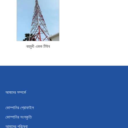
বহুমুখী একক টিউব
আমাদের সম্পর্কে
কোম্পানির প্রোফাইল
কোম্পানির সংস্কৃতি
আমাদের পরিষেবা