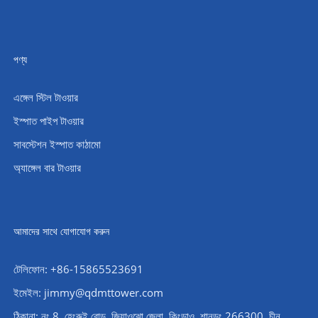
পণ্য
এঙ্গেল স্টিল টাওয়ার
ইস্পাত পাইপ টাওয়ার
সাবস্টেশন ইস্পাত কাঠামো
অ্যাঙ্গেল বার টাওয়ার
আমাদের সাথে যোগাযোগ করুন
টেলিফোন: +86-15865523691
ইমেইল: jimmy@qdmttower.com
ঠিকানা: নং 8, হেংরুই রোড, জিয়াওঝো জেলা, কিংডাও, শানডং 266300, চীন