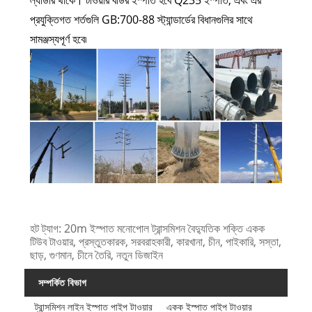
ল্যাডার থাকে। টাওয়ার বডির ইস্পাত হবে Q235 ইস্পাত, এবং এর
প্রযুক্তিগত শর্তগুলি GB:700-88 স্ট্যান্ডার্ডের বিধানগুলির সাথে
সামঞ্জস্যপূর্ণ হবে৷
হট ট্যাগ: 20m ইস্পাত মনোপোল ট্রান্সমিশন বৈদ্যুতিক শক্তি একক
টিউব টাওয়ার, প্রস্তুতকারক, সরবরাহকারী, কারখানা, চীন, পাইকারি, সস্তা,
ছাড়, গুণমান, চীনে তৈরি, নতুন ডিজাইন
সম্পর্কিত বিভাগ
ট্রান্সমিশন লাইন ইস্পাত পাইপ টাওয়ার
একক ইস্পাত পাইপ টাওয়ার