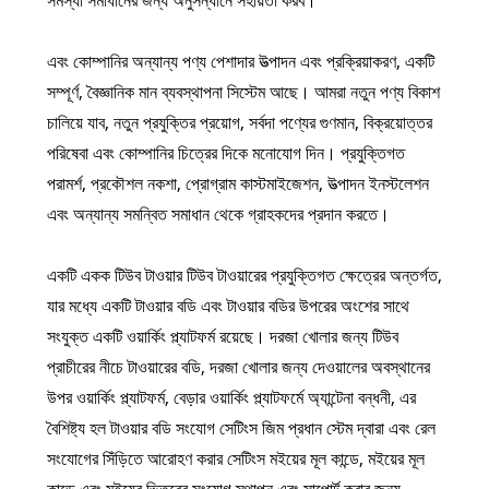
সমস্যা সমাধানের জন্য অনুসন্ধানে সহায়তা করব।
এবং কোম্পানির অন্যান্য পণ্য পেশাদার উত্পাদন এবং প্রক্রিয়াকরণ, একটি
সম্পূর্ণ, বৈজ্ঞানিক মান ব্যবস্থাপনা সিস্টেম আছে। আমরা নতুন পণ্য বিকাশ
চালিয়ে যাব, নতুন প্রযুক্তির প্রয়োগ, সর্বদা পণ্যের গুণমান, বিক্রয়োত্তর
পরিষেবা এবং কোম্পানির চিত্রের দিকে মনোযোগ দিন। প্রযুক্তিগত
পরামর্শ, প্রকৌশল নকশা, প্রোগ্রাম কাস্টমাইজেশন, উত্পাদন ইনস্টলেশন
এবং অন্যান্য সমন্বিত সমাধান থেকে গ্রাহকদের প্রদান করতে।
একটি একক টিউব টাওয়ার টিউব টাওয়ারের প্রযুক্তিগত ক্ষেত্রের অন্তর্গত,
যার মধ্যে একটি টাওয়ার বডি এবং টাওয়ার বডির উপরের অংশের সাথে
সংযুক্ত একটি ওয়ার্কিং প্ল্যাটফর্ম রয়েছে। দরজা খোলার জন্য টিউব
প্রাচীরের নীচে টাওয়ারের বডি, দরজা খোলার জন্য দেওয়ালের অবস্থানের
উপর ওয়ার্কিং প্ল্যাটফর্ম, বেড়ার ওয়ার্কিং প্ল্যাটফর্মে অ্যান্টেনা বন্ধনী, এর
বৈশিষ্ট্য হল টাওয়ার বডি সংযোগ সেটিংস জিম প্রধান স্টেম দ্বারা এবং রেল
সংযোগের সিঁড়িতে আরোহণ করার সেটিংস মইয়ের মূল কান্ডে, মইয়ের মূল