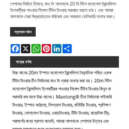
পেশাদার নির্মাতা হিসাবে, মাও টং আপনাকে 20 মি স্টিল মনোপোল ট্রান্সমিশন
ইলেকট্রিক পাওয়ার সিঙ্গেল টিউব টাওয়ার সরবরাহ করতে চায়। এবং আমরা
আপনাকে সেরা বিক্রয়োত্তর পরিষেবা এবং সময়মত ডেলিভারি অফার করব।
অনুসন্ধান পাঠান
Facebook
X
WhatsApp
Pinterest
LinkedIn
Share
পণ্যের বর্ণনা
উচ্চ মানের 20m ইস্পাত মনোপোল ট্রান্সমিশন বৈদ্যুতিক শক্তি একক
টিউব টাওয়ার চীন নির্মাতারা মাও টং দ্বারা অফার করা হয়। 20m স্টিল
মনোপোল ট্রান্সমিশন ইলেকট্রিক পাওয়ার সিঙ্গেল টিউব টাওয়ার কিনুন যা
সরাসরি কম দামে উচ্চ মানের। Maotong® চীনা নির্মাতারা পাইকারি
টাওয়ার, ইস্পাত কাঠামো, সিগন্যাল টাওয়ার, মনিটরিং টাওয়ার, প্রশিক্ষণ
টাওয়ার, যোগাযোগ টাওয়ার, ওয়াচটাওয়ার, টিভি টাওয়ার, বায়োনিক ট্রি,
পরামর্শের জন্য স্বাগত জানাই, আমরা আপনাকে পেশাদার উত্তর এবং